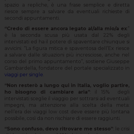
spazio a repliche, è una frase semplice e diretta
riesce sempre a salvare da eventuali richieste di
secondi appuntamenti.
“Credo di essere ancora legato al/alla mio/a ex
:”
è la seconda scusa più usata dal 22% degli
intervistati ed ha il potere di spaventare chiunque si
avvicini. “La figura mitica e spaventosa dell’Ex riesce
a salvare dalle situazioni più incresciose, anche nel
corso del primo appuntamento”, sostiene Giuseppe
Gambardella, fondatore del portale specializzato in
viaggi per single
.
“Non resterò a lungo qui in Italia, voglio partire,
ho bisogno di cambiare aria”
: il 15% degli
intervistati sceglie il viaggio per sottrarsi ad eventuali
impegni, ma attenzione alla scelta della meta:
nell’era dei viaggi low cost deve essere più lontana
possibile, così da non rischiare di essere raggiunti.
“Sono confuso, devo ritrovare me stesso”
: le crisi