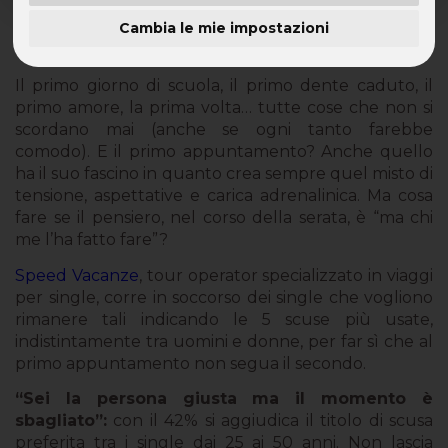
Cambia le mie impostazioni
Le cinque mosse per far sì che il primo
appuntamento sia anche l’ultimo
Il primo giorno di scuola, il primo dente caduto, il
primo amore, la prima volta… tutte cose che non si
scordano mai (anche se ogni tanto farebbe
comodo). E il primo appuntamento? Anche quello
ha il suo fascino in quanto crea sempre quel misto di
tensione, aspettative e carica adrenalinica. Ma cosa
fare se il pensiero, nel corso della serata, è “ma chi
me l’ha fatto fare”?
Speed Vacanze
, tour operator specializzato in viaggi
per single, corre in soccorso dei single che vogliono
rimanere tali indicando le 5 scuse più usate,
indistintamente tra uomini e donne, per far sì che al
primo appuntamento non segua il secondo.
“Sei la persona giusta ma il momento è
sbagliato”:
con il 42% si aggiudica il titolo di scusa
preferita tra i single dai 25 ai 50 anni. Non lascia