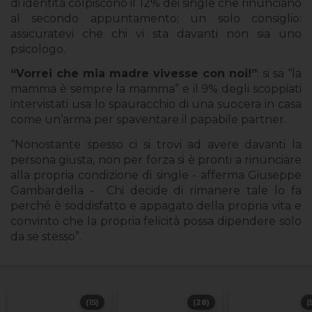
di identità colpiscono il 12% dei single che rinunciano
al secondo appuntamento; un solo consiglio:
assicuratevi che chi vi sta davanti non sia uno
psicologo.
“Vorrei che mia madre vivesse con noi!”
: si sa “la
mamma è sempre la mamma” e il 9% degli scoppiati
intervistati usa lo spauracchio di una suocera in casa
come un’arma per spaventare il papabile partner.
“Nonostante spesso ci si trovi ad avere davanti la
persona giusta, non per forza si è pronti a rinunciare
alla propria condizione di single - afferma Giuseppe
Gambardella - Chi decide di rimanere tale lo fa
perché è soddisfatto e appagato della propria vita e
convinto che la propria felicità possa dipendere solo
da se stesso”.
(15)
(28)
(