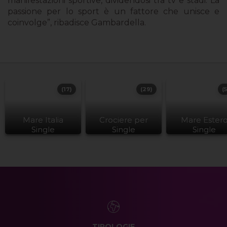
manifestazioni sportive, dividendosi tra tv e stadi. La
passione per lo sport è un fattore che unisce e
coinvolge”, ribadisce Gambardella.
(17)
(29)
(
Mare Italia
Crociere per
Mare Ester
Single
Single
Single
TIPOLOGIE