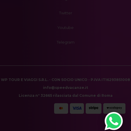
Twitter
Youtube
Telegram
WP TOUR E VIAGGI S.R.L. - CON SOCIO UNICO - P.IVA IT16293851008
info@speedvacanze.it
Licenza n° 32665 rilasciata dal Comune di Roma