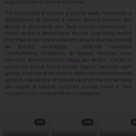
la giusta dose di fascino ed ironia!
“La tecnologia si muove a grandi passi, mettendo a
disposizione di giovani e meno giovani sempre più
spunti e strumenti per fare nuove conoscenze. I
nostri iscritti si dimostrano ancora una volta molto
informati e non mi stupiscono alcuni risultati emersi
da questo sondaggio - afferma Giuseppe
Gambardella, fondatore di Speed Vacanze tour
operator specializzato in
viaggi per single
- Certo, in
un’epoca in cui nuovi trend digitali nascono ogni
giorno, il rischio di estraniarsi dalla vita reale incombe
sempre, ma i single di Speed Vacanze hanno sempre
più voglia di partire, scoprire nuove mete e fare
nuovi incontri rimanendo in compagnia”.
(17)
(29)
(