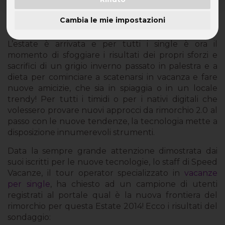
Ecco i migliori metodi per rimorchiare in
Cambia le mie impostazioni
vacanza con lo smartphone
L’estate è arrivata e per tutti i single è ora il
momento di sfoggiare i risultati dei propri sforzi e
sacrifici di un grigio inverno passato in palestra e a
dieta per cominciare a scatenarsi in vacanza e fare
nuove amicizie, che sia in spiaggia o in un locale
trendy! Per tutti i timidi o per i nativi digitali che
volessero provare nuovi approcci da rimorchio 2.0 al
passo con le nuove tendenze, la tecnologia mette a
disposizione innumerevoli strumenti.
Data la sempre grande attenzione dimostrata dai
suoi iscritti per le nuove tecnologie, lo staff di Speed
Vacanze, il tour operator specializzato in
vacanze
per single
, ha chiesto ad un campione di utenti
registrati al portale qual è la nuova frontiera del
rimorchio per questa Estate 2014! Ecco i risultati del
sondaggio: