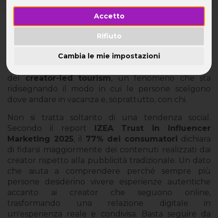
È iniziata un’era in cui i creator vivono in maniera
Accetto
nuova il rapporto con la propria community. Finito il
tempo dei post sponsorizzati, delle foto in location
Rifiuto
mozzafiato e dei "dm per saperne di più", è arrivato il
Cambia le mie impostazioni
momento in cui gli influencer decidono di portare al
level up il contatto con i propri follower: è l’epoca
del
creator-led tourism
, un fenomeno che sta
ridisegnando il modo in cui le persone scelgono
dove andare in vacanza e, soprattutto, con chi.
Non si tratta soltanto di una tendenza social.
Secondo il report
IZEA Trust in Influencer
Marketing 2025
, il
77% dei consumatori
dichiara
di fidarsi maggiormente dei contenuti realizzati dai
creator rispetto alla pubblicità tradizionale. Un dato
che aiuta a comprendere perché sempre più
persone desiderino vivere esperienze autentiche
accanto ai creator che seguono online,
trasformando una relazione digitale in
un'esperienza reale e condivisa. Basta seguire da