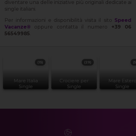
diventare una delle iniziative più originali dedicate ai
single italiani.
Per informazioni e disponibilità visita il sito
Speed
Vacanze®
oppure contatta il numero
+39 06
56549985
.
(15)
(29)
(
Mare Italia
Crociere per
Mare Ester
Single
Single
Single