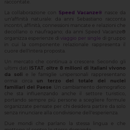
raccontate.
La collaborazione con
Speed Vacanze®
nasce da
un’affinità naturale: da anni Sebastiano racconta
incontri, affinità, connessioni mancate e relazioni che
decollano o naufragano; da anni Speed Vacanze®
organizza esperienze di
viaggio per single
di gruppo
in cui la componente relazionale rappresenta il
cuore dell'intera proposta.
Un mercato che continua a crescere. Secondo gli
ultimi dati
ISTAT
,
oltre 8 milioni di italiani vivono
da soli
e le famiglie unipersonali rappresentano
ormai circa
un terzo del totale dei nuclei
familiari del Paese
. Un cambiamento demografico
che sta influenzando anche il settore turistico,
portando sempre più persone a scegliere formule
organizzate pensate per chi desidera partire da solo
senza rinunciare alla condivisione dell'esperienza.
Due mondi che parlano la stessa lingua e che
mettono al centro le stesse domande.