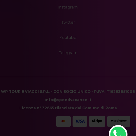
Instagram
Twitter
Youtube
Telegram
WP TOUR E VIAGGI S.R.L. - CON SOCIO UNICO - P.IVA IT16293851008
info@speedvacanze.it
Licenza n° 32665 rilasciata dal Comune di Roma