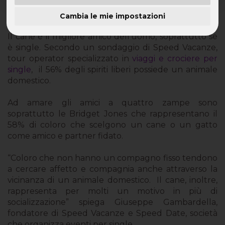
Il 56% degli spiriti liberi ha un animale da compagnia
Cambia le mie impostazioni
Il cane è il migliore amico dell’uomo, soprattutto se
è single. Secondo un sondaggio di Speed Vacanze,
tour operator specializzato in
viaggi e crociere per
single
, il 56% degli spiriti liberi possiede un animale
domestico.
Ad amare gli amici a quattro zampe sono
soprattutto le Bridget Jones che rappresentano il
58% di coloro che scelgono un cane o un gatto
come amico e partner fidato.
“Coloro che non hanno un compagno fisso tendono
a cercare affetto e compagnia anche attraverso la
vicinanza di un animale domestico. Il cane, inoltre,
rappresenta per molti un motivo in più di
socializzazione” spiega Giuseppe Gambardella,
fondatore di Speed Vacanze e Speed Date, società
che organizza eventi per single.