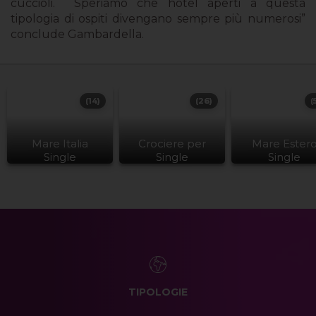
cuccioli. Speriamo che hotel aperti a questa
tipologia di ospiti divengano sempre più numerosi”
conclude Gambardella.
(14)
(26)
(
Mare Italia
Crociere per
Mare Ester
Single
Single
Single
TIPOLOGIE