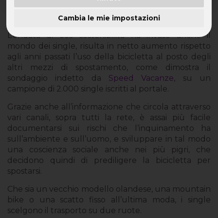
In aumento le biciclette nell’universo single
Cambia le mie impostazioni
L’ondata di eco sostenibilità ha invaso anche il
mondo dei single, risulta in netto aumento rispetto
agli anni passati l’uso della bicicletta al posto degli
altri mezzi di spostamento, come dimostra il
sondaggio indetto da
Speed Vacanze
, su un
campione di 2.000 single iscritti al portale.
Grazie anche all’informazione che circola attraverso
vari canali, sopra tutti la rete, è assai più facile
documentarsi sui rischi che l’inquinamento ha
sull’ambiente e sull’uomo, e sviluppare in tal modo
una coscienza sociale anche nei più pigri, che
decidono quindi di prediligere la bicicletta per
spostarsi.
Che sia un vecchio modello olandese, una mountain
bike o una scatto fisso all’ultima moda, i single
scelgono il trasporto su due ruote.