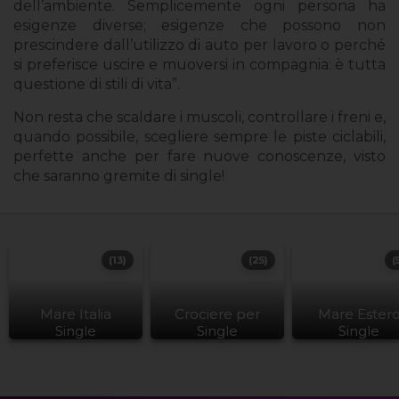
dell’ambiente. Semplicemente ogni persona ha
esigenze diverse; esigenze che possono non
prescindere dall’utilizzo di auto per lavoro o perché
si preferisce uscire e muoversi in compagnia: è tutta
questione di stili di vita”.
Non resta che scaldare i muscoli, controllare i freni e,
quando possibile, scegliere sempre le piste ciclabili,
perfette anche per fare nuove conoscenze, visto
che saranno gremite di single!
(13)
(25)
(
Mare Italia
Crociere per
Mare Ester
Single
Single
Single