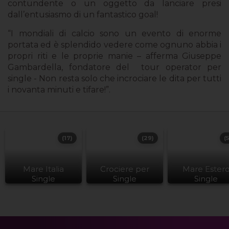
contundente o un oggetto da lanciare presi
dall’entusiasmo di un fantastico goal!
“I mondiali di calcio sono un evento di enorme
portata ed è splendido vedere come ognuno abbia i
propri riti e le proprie manie – afferma Giuseppe
Gambardella, fondatore del
tour operator per
single - Non resta solo che incrociare le dita per tutti
i novanta minuti e tifare!”.
(17)
(29)
(
Mare Italia
Crociere per
Mare Ester
Single
Single
Single