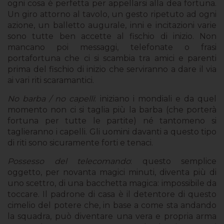
ogni cosa è perfetta per appellarsi alla dea fortuna.
Un giro attorno al tavolo, un gesto ripetuto ad ogni
azione, un balletto augurale, inni e incitazioni varie
sono tutte ben accette al fischio di inizio. Non
mancano poi messaggi, telefonate o frasi
portafortuna che ci si scambia tra amici e parenti
prima del fischio di inizio che serviranno a dare il via
ai vari riti scaramantici.
No barba / no capelli
: iniziano i mondiali e da quel
momento non ci si taglia più la barba (che porterà
fortuna per tutte le partite) né tantomeno si
taglieranno i capelli. Gli uomini davanti a questo tipo
di riti sono sicuramente forti e tenaci.
Possesso del telecomando
: questo semplice
oggetto, per novanta magici minuti, diventa più di
uno scettro, di una bacchetta magica: impossibile da
toccare. Il padrone di casa è il detentore di questo
cimelio del potere che, in base a come sta andando
la squadra, può diventare una vera e propria arma