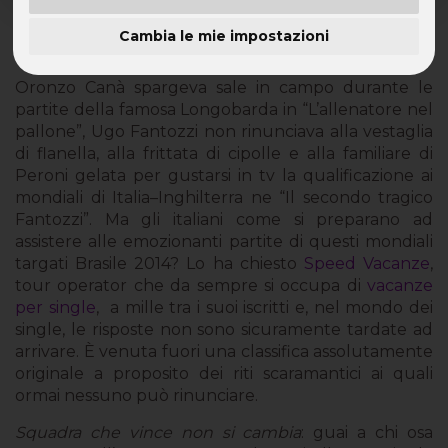
Superstizioni e riti scaramantici per affrontare
Cambia le mie impostazioni
le partite della nazionale
Oronzo Canà spargeva sale in campo durante le
partite della famosa Longobarda in “L’allenatore nel
pallone”, Ugo Fantozzi non rinunciava alla vestaglia
di flanella, alla frittata di cipolle e alla familiare di
Peroni gelata per gustarsi in tv la qualificazione ai
mondiali di Italia–Inghilterra ne “Il secondo tragico
Fantozzi”. Ma gli italiani come si preparano ad
assistere alle emozionanti partite di questi mondiali
targati Brasile 2014? Lo ha chiesto
Speed Vacanze
,
tour operator che da sempre si occupa di
vacanze
per single
,
a mille tra i suoi iscritti e, nel mondo dei
single, le risposte non sono sicuramente tardate ad
arrivare. È venuta fuori una classifica assolutamente
originale a proposito dei riti scaramantici ai quali
ormai nessuno può rinunciare.
Squadra che vince non si cambia
: guai a chi osa