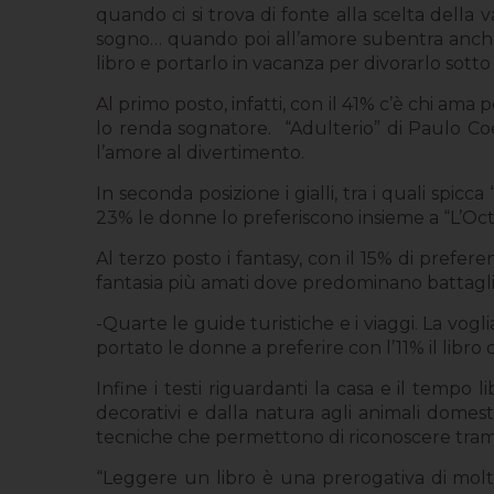
quando ci si trova di fonte alla scelta della
sogno… quando poi all’amore subentra anche la
libro e portarlo in vacanza per divorarlo sot
Al primo posto, infatti, con il 41% c’è chi ama
lo renda sognatore.
“Adulterio” di Paulo Co
l’amore al divertimento.
In seconda posizione i gialli, tra i quali spicc
23% le donne lo preferiscono insieme a “L’Octo
Al terzo posto i fantasy, con il 15% di prefere
fantasia più amati dove predominano battaglie,
-Quarte le guide turistiche e i viaggi. La vog
portato le donne a preferire con l’11% il libro d
Infine i testi riguardanti la casa e il tempo l
decorativi e dalla natura agli animali domesti
tecniche che permettono di riconoscere trame
“Leggere un libro è una prerogativa di molte