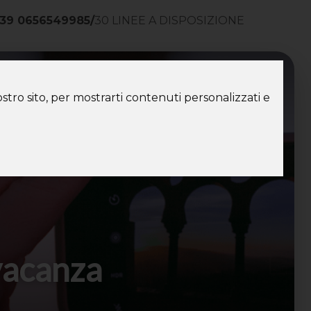
39 0656549985
/
30 LINEE A DISPOSIZIONE
ntatti
stro sito, per mostrarti contenuti personalizzati e
 vacanza