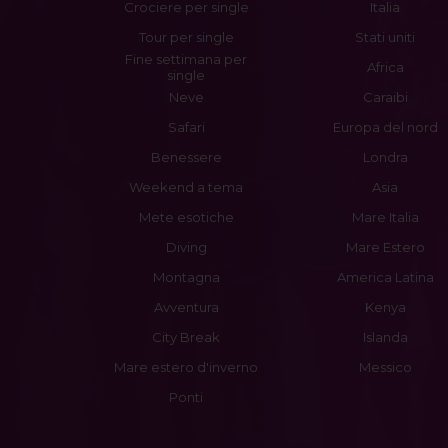
Crociere per single
Italia
Tour per single
Stati uniti
Fine settimana per
Africa
single
Neve
Caraibi
Safari
Europa del nord
Benessere
Londra
Weekend a tema
Asia
Mete esotiche
Mare Italia
Diving
Mare Estero
Montagna
America Latina
Avventura
Kenya
City Break
Islanda
Mare estero d'inverno
Messico
Ponti