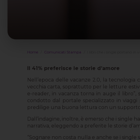
Home
Comunicati Stampa
I libri che i single portano in
Il 41% preferisce le storie d’amore
Nell’epoca delle vacanze 2.0, la tecnologia 
vecchia carta, soprattutto per le letture esti
e-reader, in vacanza torna in auge il libro
condotto dal portale specializzato in viaggi
predilige una buona lettura con un supporto 
Dall’indagine, inoltre, è emerso che i single ha
narrativa, eleggendo a preferite le storie d’a
“Sognare non costa nulla e anche se i single so