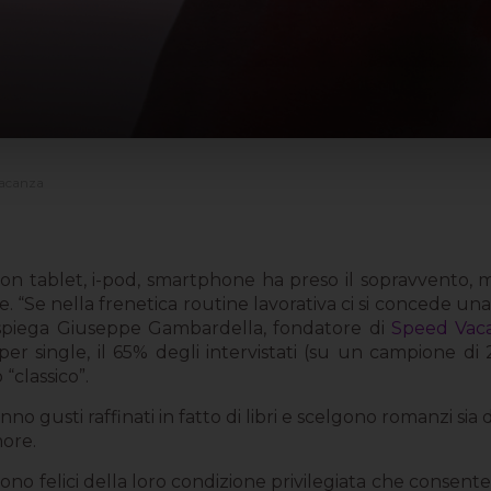
 vacanza
con tablet, i-pod, smartphone ha preso il sopravvento, m
ve. “Se nella frenetica routine lavorativa ci si concede u
”, spiega Giuseppe Gambardella, fondatore di
Speed Vac
 per single, il 65% degli intervistati (su un campione 
“classico”.
nno gusti raffinati in fatto di libri e scelgono romanzi sia
more.
no felici della loro condizione privilegiata che consente d