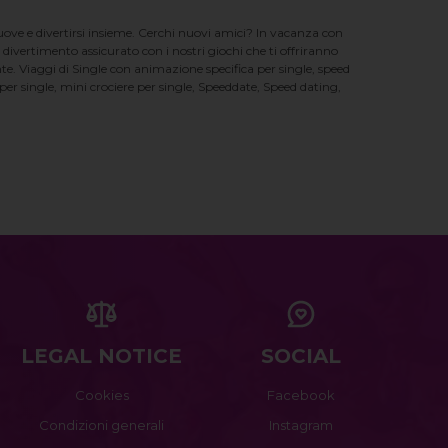
nuove e divertirsi insieme. Cerchi nuovi amici? In vacanza con
 divertimento assicurato con i nostri giochi che ti offriranno
te. Viaggi di Single con animazione specifica per single, speed
er single, mini crociere per single, Speeddate, Speed dating,
LEGAL NOTICE
SOCIAL
Cookies
Facebook
Condizioni generali
Instagram