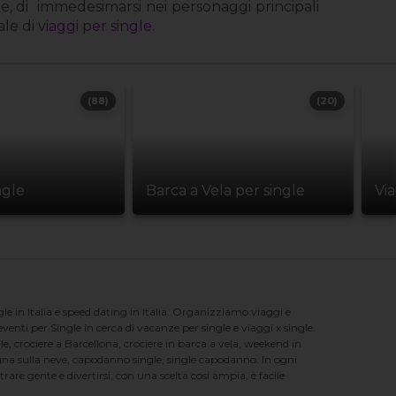
e, di
immedesimarsi nei personaggi principali
ale di
viaggi per single
.
(88)
(20)
ngle
Barca a Vela per single
Vi
e in Italia e speed dating in Italia. Organizziamo viaggi e
enti per Single in cerca di vacanze per single e viaggi x single.
e, crociere a Barcellona, crociere in barca a vela, weekend in
na sulla neve, capodanno single, single capodanno. In ogni
e gente e divertirsi; con una scelta cosi ampia, è facile