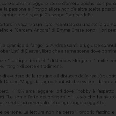
 vacanza, amano leggere storie d’amore epiche, con perso
 passione e l’intrigo allora non c’è altra scelta possib
to l’ombrellone”, spiega Giuseppe Gambardella.
 portarsi in vacanza un libro incentrato su una storia d’amo
elho e “Cercami Ancora” di Emma Chase sono i libri prefe
a “La piramide di fango” di Andrea Camilleri, giusto connubio
ber List” di Deaver, libro che alterna scene dove dominan
nze. “La stirpe dei ribelli” di Rhodes Morgan e “I mille n
 intrighi di corte e tradimenti.
lia di evadere dalla routine e il distacco dalla realtà q
i
Dapino,“Viaggi da sogno. Fantastiche evasioni dal quoti
ibero.
Il 10% ama leggere libri dove l’hobby è l’aspetto 
ci. “Lo zen e l’arte dei ghirigori” è il testo che ha avu
 e motivi ornamentali dietro ogni singolo oggetto.
 persone. La lettura non ha perso il proprio fascino e 