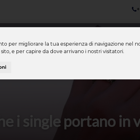
+
nazioni
Diventa Tour Leader
Co
About us
Community
nto per migliorare la tua esperienza di navigazione nel no
sito, e per capire da dove arrivano i nostri visitatori.
oni
 che i single portano in