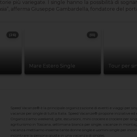
ie più variegate. I single hanno la possibilità di sognar
ntasia”, afferma Giuseppe Gambardella, fondatore del port
(26)
(55)
Mare Estero Single
Tour per si
Speed Vacanze® è la principale organizzazione di eventi e viaggi per singl
vacanze per single di tutta Italia. Speed Vacanze® propone iniziative ed ev
Organizziamo weekend, gite, escursioni, mini crociere e crociere per singl
agriturismo in Toscana, settimana bianca per single, vacanze in montag
vacanza mettiamo insieme tante donne single e uomini single per incontrar
incontrare la persona giusta in una vacanza di singles.