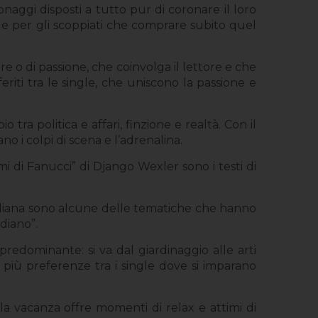
naggi disposti a tutto pur di coronare il loro
ile per gli scoppiati che comprare subito quel
re o di passione, che coinvolga il lettore e che
riti tra le single, che uniscono la passione e
 tra politica e affari, finzione e realtà. Con il
o i colpi di scena e l’adrenalina.
omi di Fanucci” di Django Wexler sono i testi di
uotidiana sono alcune delle tematiche che hanno
diano”.
predominante: si va dal giardinaggio alle arti
to più preferenze tra i single dove si imparano
la vacanza offre momenti di relax e attimi di