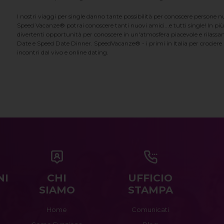
I nostri viaggi per single danno tante possibilità per conoscere persone 
Speed Vacanze® potrai conoscere tanti nuovi amici...e tutti single! In più
divertenti opportunità per conoscere in un'atmosfera piacevole e rilassan
Date e Speed Date Dinner. SpeedVacanze® - i primi in Italia per crociere p
incontri dal vivo e online dating.
NI
CHI
UFFICIO
SIAMO
STAMPA
Home
Comunicati