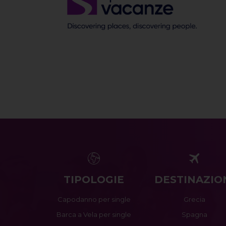
TIPOLOGIE
DESTINAZIO
Capodanno per single
Grecia
Barca a Vela per single
Spagna