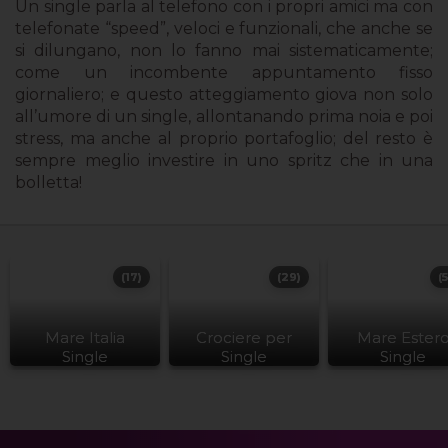
Un single parla al telefono con i propri amici ma con
telefonate “speed”, veloci e funzionali, che anche se
si dilungano, non lo fanno mai sistematicamente;
come un incombente appuntamento fisso
giornaliero; e questo atteggiamento giova non solo
all’umore di un single, allontanando prima noia e poi
stress, ma anche al proprio portafoglio; del resto è
sempre meglio investire in uno spritz che in una
bolletta!
(17)
(29)
(
Mare Italia
Crociere per
Mare Ester
Single
Single
Single