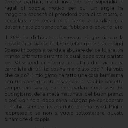
proprio partner, ma di investire uno stipendio in
regali di coppia; motivo per cui un single ha
maggiore capacità di prendersi cura di se stesso, di
coccolarsi con regali e di farne a familiari o a
determinate persone senza l’obbligo di doverlo fare.
Il 26% ha dichiarato che essere single riduce la
possibilità di avere bollette telefoniche esorbitanti.
Spesso in coppia si tende a abusare del cellulare, tra
infinite chiamate durante le quali dopo aver parlato
per 30 secondi di informazioni utili si da il via a una
carrellata di futilità: cos’hai mangiato oggi? Hai visto
che caldo? Il mio gatto ha fatto una cosa buffissima;
con un conseguente dispendio di soldi in bollette
sempre più salate, per non parlare degli sms: del
buongiorno, della metà mattinata, del buon pranzo
e così via fino al dopo cena. Bisogna poi considerare
il rischio sempre in agguato di improvvisi litigi e
rappresaglie se non si vuole sottostare a queste
dinamiche di coppia.