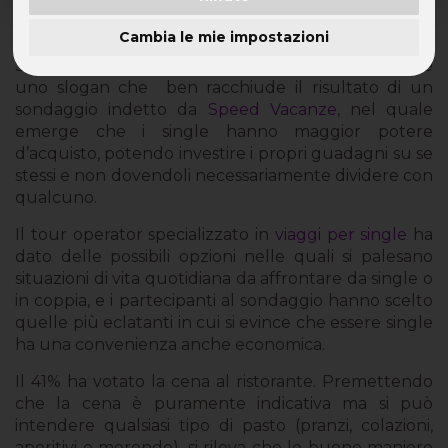
Niente obblighi, solo piaceri
Cambia le mie impostazioni
Single è meglio; anche per il portafoglio! Questo è
uno slogan che ben racchiude il risultato di un
sondaggio indetto da
Speed Vacanze
, nel quale
emerge che i single hanno maggior potere
d’acquisto, potendo investire i propri guadagni su se
stessi e non dovendoli necessariamente dividere con
qualcuno.
Il tour operator specializzato in
viaggi per single
ha
dato delle possibili opzioni nelle quali si palesano
situazioni di vita quotidiana da affrontare da single o
in coppia, e i partecipanti al sondaggio hanno scelto
quelle più eclatanti in cui si evince che essere single
ha una convenienza anche economica.
Il 41% ha votato la cena al ristorante. Premettendo
che la cena è puramente indicativa ma si può
intendere qualsiasi tipo di pasto (pranzi, colazioni,
aperitivi e merende), si rileva che le buone maniere