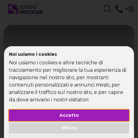
Noi usiamo i cookies
Noi usiamo i cookies e altre tecniche di
tracciamento per migliorare la tua esperienza di
Eventi Speed Date®
navigazione nel nostro sito, per mostrarti
contenuti personalizzati e annunci mirati, per
Tutti gli eventi per Single targati Speed Date®
analizzare il traffico sul nostro sito, e per capire
da dove arrivano i nostri visitatori.
Accetto
Rifiuto
Benvenuto nel mondo degli Speed Date, l'opportunità