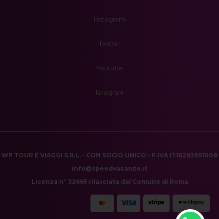
Instagram
Twitter
Youtube
Telegram
WP TOUR E VIAGGI S.R.L. - CON SOCIO UNICO - P.IVA IT16293851008
info@speedvacanze.it
Licenza n° 32665 rilasciata dal Comune di Roma