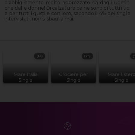
d'abbigliamento molto apprezzato sia dagli uomini
che dalle donne! Di calzature ce ne sono di tutti i tipi
e per tutti i gusti e con loro, secondo il 4% dei single
intervistati, non si sbaglia mai.
(14)
(25)
(
Mare Italia
Crociere per
Mare Ester
Single
Single
Single