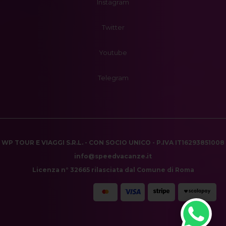
Instagram
Twitter
Youtube
Telegram
WP TOUR E VIAGGI S.R.L. - CON SOCIO UNICO - P.IVA IT16293851008
info@speedvacanze.it
Licenza n° 32665 rilasciata dal Comune di Roma