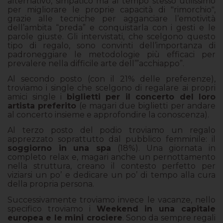
alternativo, simpatico ma al tempo stesso utilissimo
per migliorare le proprie capacità di "rimorchio",
grazie alle tecniche per agganciare l’emotività
dell’ambita “preda” e conquistarla con i gesti e le
parole giuste. Gli intervistati, che scelgono questo
tipo di regalo, sono convinti dell’importanza di
padroneggiare le metodologie più efficaci per
prevalere nella difficile arte dell’”acchiappo”.
Al secondo posto (con il 21% delle preferenze),
troviamo i single che scelgono di regalare ai propri
amici single i
biglietti per il concerto del loro
artista preferito
(e magari due biglietti per andare
al concerto insieme e approfondire la conoscenza).
Al terzo posto del podio troviamo un regalo
apprezzato soprattutto dal pubblico femminile: il
soggiorno in una spa
(18%). Una giornata in
completo relax e, magari anche un pernottamento
nella struttura, creano il contesto perfetto per
viziarsi un po’ e dedicare un po’ di tempo alla cura
della propria persona.
Successivamente troviamo invece le vacanze, nello
specifico troviamo i
Weekend in una capitale
europea e le mini crociere
. Sono da sempre regali