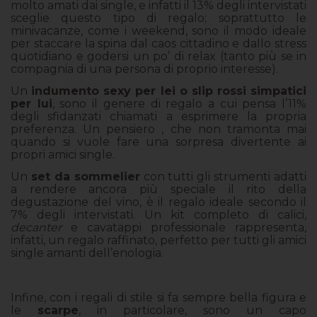
molto amati dai single, e infatti il 13% degli intervistati
sceglie questo tipo di regalo; soprattutto le
minivacanze, come i weekend, sono il modo ideale
per staccare la spina dal caos cittadino e dallo stress
quotidiano e godersi un po’ di relax (tanto più se in
compagnia di una persona di proprio interesse).
Un
indumento sexy per lei o slip rossi simpatici
per lui
, sono il genere di regalo a cui pensa l’11%
degli sfidanzati chiamati a esprimere la propria
preferenza. Un pensiero , che non tramonta mai
quando si vuole fare una sorpresa divertente ai
propri amici single.
Un
set da sommelier
con tutti gli strumenti adatti
a rendere ancora più speciale il rito della
degustazione del vino, è il regalo ideale secondo il
7% degli intervistati. Un kit completo di calici,
decanter
e cavatappi professionale rappresenta,
infatti, un regalo raffinato, perfetto per tutti gli amici
single amanti dell’enologia.
Infine, con i regali di stile si fa sempre bella figura e
le
scarpe
, in particolare, sono un capo