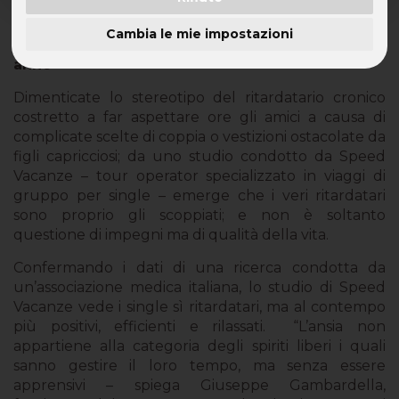
Gli “scoppiati” superano le coppie e le famiglie
Cambia le mie impostazioni
con bambini per ore di ritardo accumulate in un
anno
Dimenticate lo stereotipo del ritardatario cronico
costretto a far aspettare ore gli amici a causa di
complicate scelte di coppia o vestizioni ostacolate da
figli capricciosi; da uno studio condotto da Speed
Vacanze – tour operator specializzato in viaggi di
gruppo per single – emerge che i veri ritardatari
sono proprio gli scoppiati; e non è soltanto
questione di impegni ma di qualità della vita.
Confermando i dati di una ricerca condotta da
un’associazione medica italiana, lo studio di Speed
Vacanze vede i single sì ritardatari, ma al contempo
più positivi, efficienti e rilassati.
“L’ansia non
appartiene alla categoria degli spiriti liberi i quali
sanno gestire il loro tempo, ma senza essere
apprensivi – spiega Giuseppe Gambardella,