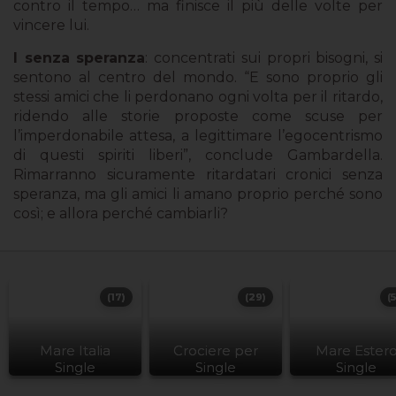
contro il tempo… ma finisce il più delle volte per
vincere lui.
I senza speranza
: concentrati sui propri bisogni, si
sentono al centro del mondo. “E sono proprio gli
stessi amici che li perdonano ogni volta per il ritardo,
ridendo alle storie proposte come scuse per
l’imperdonabile attesa, a legittimare l’egocentrismo
di questi spiriti liberi”, conclude Gambardella.
Rimarranno sicuramente ritardatari cronici senza
speranza, ma gli amici li amano proprio perché sono
così; e allora perché cambiarli?
(17)
(29)
(
Mare Italia
Crociere per
Mare Ester
Single
Single
Single