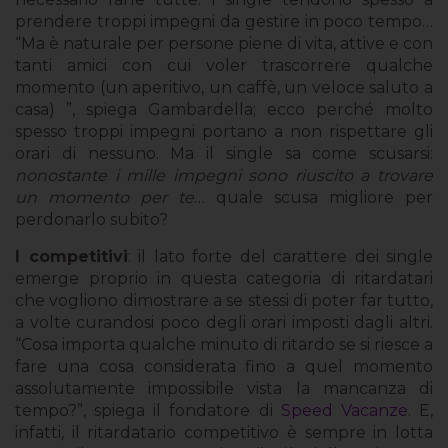
prendere troppi impegni da gestire in poco tempo…
“Ma è naturale per persone piene di vita, attive e con
tanti amici con cui voler trascorrere qualche
momento (un aperitivo, un caffè, un veloce saluto a
casa) ”, spiega Gambardella; ecco perché molto
spesso troppi impegni portano a non rispettare gli
orari di nessuno. Ma il single sa come scusarsi:
nonostante i mille impegni sono riuscito a trovare
un momento per te
… quale scusa migliore per
perdonarlo subito?
I competitivi
: il lato forte del carattere dei single
emerge proprio in questa categoria di ritardatari
che vogliono dimostrare a se stessi di poter far tutto,
a volte curandosi poco degli orari imposti dagli altri.
“Cosa importa qualche minuto di ritardo se si riesce a
fare una cosa considerata fino a quel momento
assolutamente impossibile vista la mancanza di
tempo?”, spiega il fondatore di
Speed Vacanze
. E,
infatti, il ritardatario competitivo è sempre in lotta