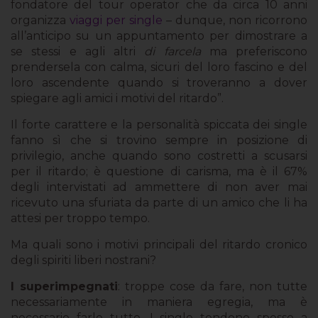
fondatore del tour operator che da circa 10 anni
organizza
viaggi per single
– dunque, non ricorrono
all’anticipo su un appuntamento per dimostrare a
se stessi e agli altri
di farcela
ma preferiscono
prendersela con calma, sicuri del loro fascino e del
loro ascendente quando si troveranno a dover
spiegare agli amici i motivi del ritardo”.
Il forte carattere e la personalità spiccata dei single
fanno sì che si trovino sempre in posizione di
privilegio, anche quando sono costretti a scusarsi
per il ritardo; è questione di carisma, ma è il 67%
degli intervistati ad ammettere di non aver mai
ricevuto una sfuriata da parte di un amico che li ha
attesi per troppo tempo.
Ma quali sono i motivi principali del ritardo cronico
degli spiriti liberi nostrani?
I superimpegnati
: troppe cose da fare, non tutte
necessariamente in maniera egregia, ma è
necessario farle tutte. I single tendono spesso a