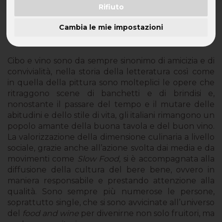
Rifiuto
Dolce per lei, robusto per lui: ecco il vino
preferito dai single
Cambia le mie impostazioni
Cibo e vino sono da sempre sinonimo di amicizia e di
convivialità, nella storia della letteratura così come
in quella della pittura sono molteplici le opere che
ritraggono scene di banchetti e di brindisi e,
nonostante il passare del tempo e il mutare delle
abitudini e dello stile di vita, gli italiani rimangono un
popolo amante della buona tavola e del buon vino.
La valorizzazione della dimensione culinaria a livello
sociale, grazie anche all’azione svolta dai media e da
movimenti come
Slow Food
, si è accompagnata alla
diffusione della cultura del bere bene, ovvero in
maniera responsabile e prestando attenzione alla
qualità. Sono sempre più numerose le persone,
soprattutto single, che si sono avvicinate all’universo
del
food and wine
per divenirne non solo fruitori, ma