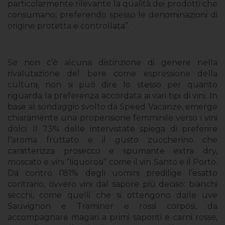
particolarmente rilevante la qualità dei prodotti che
consumano, preferendo spesso le denominazioni di
origine protetta e controllata”.
Se non c’è alcuna distinzione di genere nella
rivalutazione del bere come espressione della
cultura, non si può dire lo stesso per quanto
riguarda la preferenza accordata ai vari tipi di vini. In
base al sondaggio svolto da Speed Vacanze, emerge
chiaramente una propensione femminile verso i vini
dolci. Il 73% delle intervistate spiega di preferire
l’aroma fruttato e il gusto zuccherino che
caratterizza prosecco e spumante extra dry,
moscato e vini “liquorosi” come il vin Santo e il Porto.
Da contro l’81% degli uomini predilige l’esatto
contrario, ovvero vini dal sapore più deciso: bianchi
secchi, come quelli che si ottengono dalle uve
Sauvignon e Traminer e rossi corposi, da
accompagnare magari a primi saporiti e carni rosse,