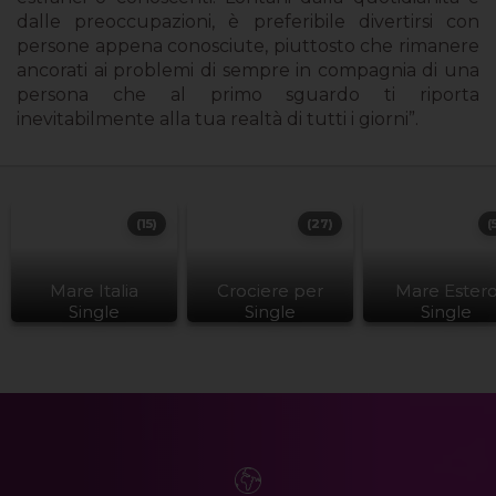
dalle preoccupazioni, è preferibile divertirsi con
persone appena conosciute, piuttosto che rimanere
ancorati ai problemi di sempre in compagnia di una
persona che al primo sguardo ti riporta
inevitabilmente alla tua realtà di tutti i giorni”.
(15)
(27)
(
Mare Italia
Crociere per
Mare Ester
Single
Single
Single