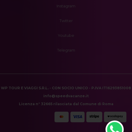
Instagram
Twitter
Youtube
Telegram
WP TOUR E VIAGGI S.R.L. - CON SOCIO UNICO - P.IVA IT16293851008
info@speedvacanze.it
Licenza n° 32665 rilasciata dal Comune di Roma