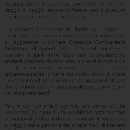
vacanza appena trascorsa, una volta tornati dal
viaggio o peggio ancora spifferare veri o presunti
tradimenti ai partner lasciati in città.
“La vacanza è sinonimo di libertà ed i single in
particolare desiderano vivere a pieno questo senso
di leggerezza - dichiara Giuseppe Gambardella
fondatore di Speed Date e Speed Vacanze -
staccare la spina dalle responsabilità, presuppone
anche il desiderio di poter essere diversi da come si è
in altre occasioni, magari anche fare cose
apparentemente lontane dal nostro modo di vivere
il quotidiano ed avere vicino un compagno di viaggio
che ci conosce in un contesto diverso può frenarci
nei comportamenti”
Partire con un amico significa farsi carico di una
responsabilità in più. Il 32% degli intervistati ha infatti
dichiarato di sentirsi in dovere di aiutare il compagno
di viaggio nella gestione della vacanza o di ritenersi