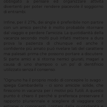
obbligato a pensare ed organizzare attività
divertenti per poter rendere piacevole il soggiorno
di entrambi.
Infine, per il 27%, dei single è preferibile non partire
con un amico perché è molto probabile ritornare
dal viaggio e perdere l’amicizia. La quotidianità della
vacanza secondo molti può infatti mettere a dura
prova la pazienza di chiunque ed anche il
confidente più amato può rivelare lati del carattere
mai palesati prima che possono portare a discutere.
Si parte amici e si ritorna nemici giurati, magari a
causa di uno shampoo o un po’ di dentifricio
utilizzato senza il consenso.
“Ognuno ha il proprio modo di concepire lo svago -
spiega Gambardella - ci sono amicizie solide, che
finiscono in vacanza per i motivi più futili. A questo
punto è chiaro il perché si preferisca preservare il
rapporto pluriennale e scegliere di viaggiare con
estranei o conoscenti. Lontani dalla quotidianità e