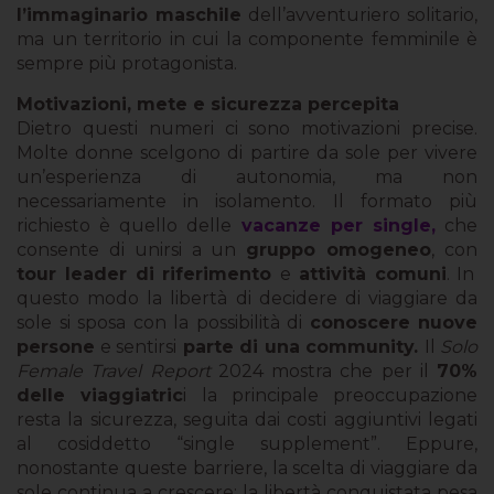
l’immaginario maschile
dell’avventuriero solitario,
ma un territorio in cui la componente femminile è
sempre più protagonista.
Motivazioni, mete e sicurezza percepita
Dietro questi numeri ci sono motivazioni precise.
Molte donne scelgono di partire da sole per vivere
un’esperienza di autonomia, ma non
necessariamente in isolamento. Il formato più
richiesto è quello delle
vacanze per single,
che
consente di unirsi a un
gruppo omogeneo
, con
tour leader di riferimento
e
attività comuni
. In
questo modo la libertà di decidere di viaggiare da
sole si sposa con la possibilità di
conoscere nuove
persone
e sentirsi
parte di una community.
Il
Solo
Female Travel Report
2024 mostra che per il
70%
delle viaggiatric
i la principale preoccupazione
resta la sicurezza, seguita dai costi aggiuntivi legati
al cosiddetto “single supplement”. Eppure,
nonostante queste barriere, la scelta di viaggiare da
sole continua a crescere: la libertà conquistata pesa