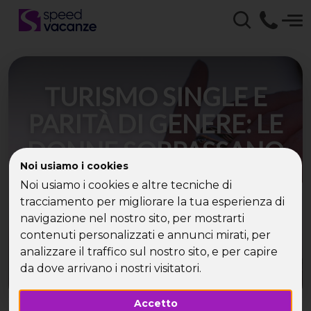
TURISMO SINGLE E
PARITÀ DI GENERE: LE
DONNE SORPASSANO
Noi usiamo i cookies
GLI UOMINI
Noi usiamo i cookies e altre tecniche di
tracciamento per migliorare la tua esperienza di
L’84% dei viaggiatori solitari è donna:
navigazione nel nostro sito, per mostrarti
indipendenza, sicurezza e nuove mete
contenuti personalizzati e annunci mirati, per
ridisegnano il volto del settore.
analizzare il traffico sul nostro sito, e per capire
da dove arrivano i nostri visitatori.
Accetto