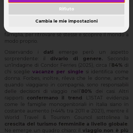
Negli ultimi anni il
turismo dei single
ha smesso di
Rifiuto
essere un
fenomeno di nicchia
per diventare un
Cambia le mie impostazioni
trend strutturale del mercato
dei viaggi. Sempre
più persone scelgono di partire senza partner o
famiglia, per ritrovare sé stesse e scoprire il mondo a
modo proprio.
Osservando i
dati
emerge però un aspetto
sorprendente: il
divario di genere.
Secondo
un’indagine di Condor Ferries (2025), circa l’
84%
di
chi sceglie
vacanze per single
si identifica come
donna. Forbes, inoltre, rileva che le donne, anche
quando viaggiano in compagnia, sono responsabili
delle decisioni di viaggio nell’
80%
dei casi. Altri
rapporti
confermano il trend
. L’ISTAT evidenzia
come le famiglie monogenitoriali in Italia siano in
costante aumento (+44% tra 2011 e 2021), mentre il
World Travel & Tourism Council sottolinea la
crescita del turismo femminile a livello globale
.
Ne emerge un quadro chiaro: il
viaggio non è più