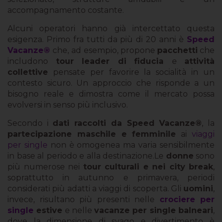
accompagnamento costante.
Alcuni operatori hanno già intercettato questa
esigenza. Primo fra tutti da più di 20 anni è
Speed
Vacanze®
che,
ad esempio, propone
pacchetti
che
includono
tour leader di fiducia
e
attività
collettive
pensate per favorire la socialità in un
contesto sicuro. Un approccio che risponde a un
bisogno reale e dimostra come il mercato possa
evolversi in senso più inclusivo.
Secondo i
dati raccolti da Speed Vacanze®
, la
partecipazione maschile e femminile
ai
viaggi
per single
non è omogenea ma varia sensibilmente
in base al periodo e alla destinazione.Le
donne
sono
più numerose nei
tour culturali e nei city break
,
soprattutto in autunno e primavera, periodi
considerati più adatti a viaggi di scoperta. Gli
uomini
,
invece, risultano più presenti nelle
crociere per
single
estive
e nelle
vacanze per single balneari
,
dove la dimensione di svago e divertimento è