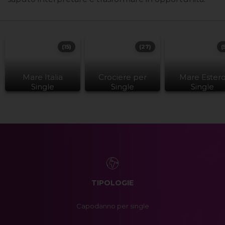
(15)
(27)
(
Mare Italia
Crociere per
Mare Ester
Single
Single
Single
TIPOLOGIE
Capodanno per single