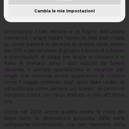
Boom di richieste per le crociere ed il mare
Cambia le mie impostazioni
Italia
Dimenticate i last minute e le fughe dell’ultimo
momento, i single italiani hanno le idee ben chiare
su come passare le vacanze in questa calda estate
del 2011 e già nel mese di giugno è boom di richieste
e prenotazioni di viaggi per single in crociera e in
Italia. A rivelarlo sono i dati raccolti da
Speed
Vacanze
, il portale specializzato in
vacanze per
single
che incorona anche quest’anno la crociera
come il viaggio preferito dagli spiriti liberi under 45
ed evidenzia come, sempre più spesso, le partenze
vengano scelte con largo anticipo e non all’ultima
ora.
Come nel 2010, anche questa estate le mete dei
sogni sono le destinazioni proposte dalle varie
compagnie crocieristiche, che non risentono della