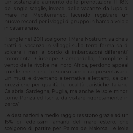
un sostanziale aumento delle prenotazioni. Il 18%
dei single sceglie, invece, delle vacanze da lupo di
mare nel Mediterraneo, facendo registrare un
nuovo record per i viaggi di gruppo in barca a vela o
in catamarano.
“I single nel 2011 scelgono il Mare Nostrum, sia che si
tratti di vacanza in villaggi sulla terra ferma sia di
solcare i mari a bordo di imbarcazioni differenti”
commenta Giuseppe Gambardella, “complice il
vento delle rivolte nel nord Africa, perdono appeal
quelle mete che lo scorso anno rappresentavano
un must e diventano alternative allettanti, sia per
prezzi che per qualità, le località turistiche italiane:
Calabria, Sardegna, Puglia, ma anche le isole minori
come Ponza ed Ischia, da visitare rigorosamente in
barca”.
Le destinazioni a medio raggio resistono grazie ad un
15% di fedelissimi, amanti del mare estero, che
scelgono di partire per Palma de Maiorca. Le isole