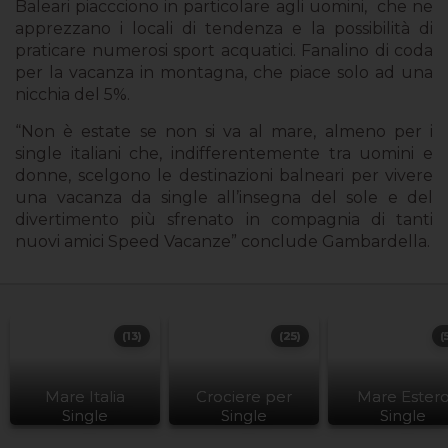
Baleari piaccciono in particolare agli uomini, che ne
apprezzano i locali di tendenza e la possibilità di
praticare numerosi sport acquatici. Fanalino di coda
per la vacanza in montagna, che piace solo ad una
nicchia del 5%.
“Non è estate se non si va al mare, almeno per i
single italiani che, indifferentemente tra uomini e
donne, scelgono le destinazioni balneari per vivere
una vacanza da single all’insegna del sole e del
divertimento più sfrenato in compagnia di tanti
nuovi amici Speed Vacanze” conclude Gambardella.
(13)
(25)
(
Mare Italia
Crociere per
Mare Ester
Single
Single
Single