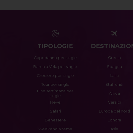
TIPOLOGIE
DESTINAZIO
Capodanno per single
Grecia
Barca a Vela per single
Spagna
Crociere per single
Italia
Tour per single
Stati uniti
Fine settimana per
Africa
single
Neve
Caraibi
Safari
Europa del nord
Benessere
Londra
Weekend a tema
Asia