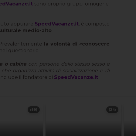
edVacanze.it
sono proprio gruppi omogenei
otuto appurare
SpeedVacanze.it
, è composto
 culturale medio-alto
.
Prevalentemente
la volontà di «conoscere
el questionario.
ra o cabina
con persone dello stesso sesso e
che organizza attività di socializzazione e di
nclude il fondatore di
SpeedVacanze.it
(89)
(24)