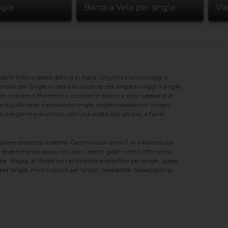
ngle
Barca a Vela per single
Vi
e in Italia e speed dating in Italia. Organizziamo viaggi e
enti per Single in cerca di vacanze per single e viaggi x single.
e, crociere a Barcellona, crociere in barca a vela, weekend in
na sulla neve, capodanno single, single capodanno. In ogni
e gente e divertirsi; con una scelta cosi ampia, è facile
nuove e divertirsi insieme. Cerchi nuovi amici? In vacanza con
 divertimento assicurato con i nostri giochi che ti offriranno
te. Viaggi di Single con animazione specifica per single, speed
er single, mini crociere per single, Speeddate, Speed dating,