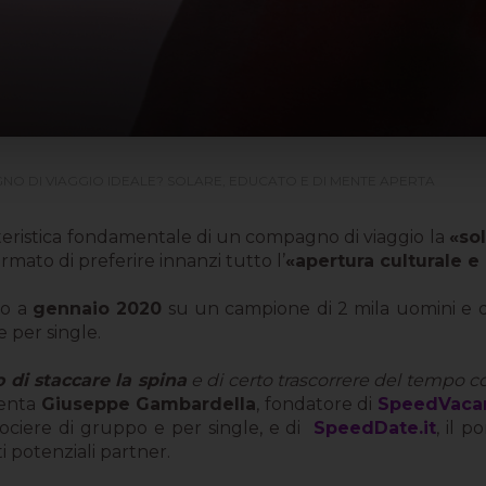
NO DI VIAGGIO IDEALE? SOLARE, EDUCATO E DI MENTE APERTA
atteristica fondamentale di un compagno di viaggio la
«sol
rmato di preferire innanzi tutto l’
«apertura culturale e
to a
gennaio 2020
su un campione di 2 mila uomini e 
 per single.
o di staccare la spina
e di certo trascorrere del tempo 
enta
Giuseppe Gambardella
, fondatore di
SpeedVacan
crociere di gruppo e per single, e di
SpeedDate.it
, il 
 potenziali partner.