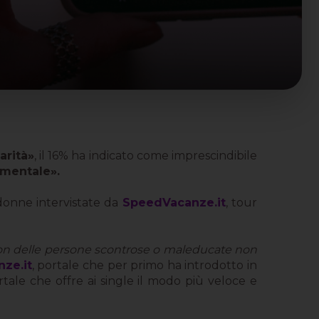
arità»
, il 16% ha indicato come imprescindibile
 mentale».
donne intervistate da
SpeedVacanze.it
, tour
con delle persone scontrose o maleducate non
ze.it
, portale che per primo ha introdotto in
portale che offre ai single il modo più veloce e