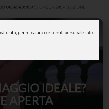
39 0656549985
/
30 LINEE A DISPOSIZIONE
ntatti
stro sito, per mostrarti contenuti personalizzati e
IAGGIO IDEALE?
TE APERTA