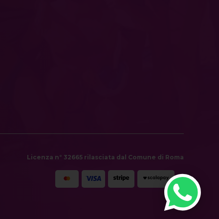
Licenza n° 32665 rilasciata dal Comune di Roma