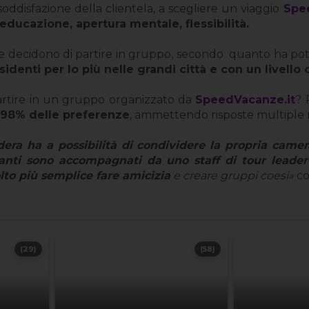
 soddisfazione della clientela, a scegliere un viaggio
Spe
 educazione, apertura mentale, flessibilità.
 che decidono di partire in gruppo, secondo quanto ha p
sidenti per lo più nelle grandi città e con un livello
partire in un gruppo organizzato da
SpeedVacanze.it
? 
 98% delle preferenze
, ammettendo risposte multiple n
idera ha a possibilità di condividere la propria came
panti sono accompagnati da uno staff di tour leader
to più semplice fare amicizia
e creare gruppi coesi»
co
(29)
(58)