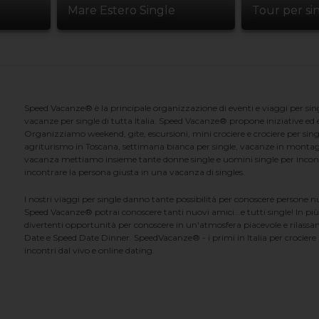
Mare Estero Single
Tour per si
Speed Vacanze® è la principale organizzazione di eventi e viaggi per singl
vacanze per single di tutta Italia. Speed Vacanze® propone iniziative ed ev
Organizziamo weekend, gite, escursioni, mini crociere e crociere per singl
agriturismo in Toscana, settimana bianca per single, vacanze in montag
vacanza mettiamo insieme tante donne single e uomini single per incontrar
incontrare la persona giusta in una vacanza di singles.
I nostri viaggi per single danno tante possibilità per conoscere persone 
Speed Vacanze® potrai conoscere tanti nuovi amici...e tutti single! In più
divertenti opportunità per conoscere in un'atmosfera piacevole e rilassan
Date e Speed Date Dinner. SpeedVacanze® - i primi in Italia per crociere p
incontri dal vivo e online dating.