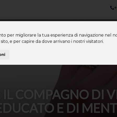
+
nazioni
Diventa Tour Leader
Co
About us
Community
nto per migliorare la tua esperienza di navigazione nel no
sito, e per capire da dove arrivano i nostri visitatori.
oni
 IL COMPAGNO DI V
EDUCATO E DI MEN