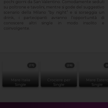
pochi giorni da San Valentino. Comodamente seduti
su poltrone e tavolini, mentre si gode del suggestivo
scenario della Milano “by night” e si sorseggia un
drink, i partecipanti avranno l’opportunità di
conoscere altri single in modo insolito e
coinvolgente.
(17)
(29)
(
Mare Italia
Crociere per
Mare Ester
Single
Single
Single