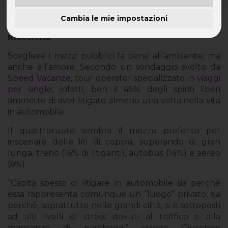
L’automobile fa male alla coppia
Cambia le mie impostazioni
Il 45% dei single ha litigato col partner in
macchina
Scegliere i mezzi pubblici fa bene all’ambiente, ma
anche all’amore. Secondo un sondaggio svolto da
Speed Vacanze
, tour operator specializzato in
viaggi
per single
, infatti, ben il 45% degli spiriti liberi
ammette di aver litigato almeno una volta nella vita
in automobile.
Il quattroruote sembra il mezzo preferito per
inscenare delle liti di coppia, superando di gran
lunga, treno (16% di litiganti), autobus (14%) e aereo
(6%).
“Capita spesso di litigare in automobile sia perché
essa rappresenta comunque un “luogo” privato, sia
perché, soprattutto nelle grandi città, si è sottoposti
ad alti livelli di stress dovuti al traffico e alla
mancanza di parcheggi” spiega Giuseppe