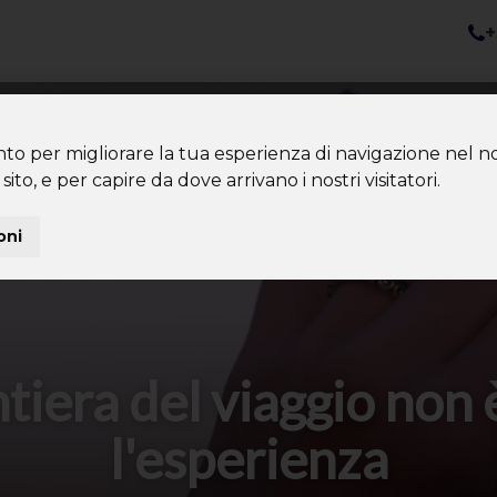
+
nazioni
Diventa Tour Leader
Co
About us
Community
nto per migliorare la tua esperienza di navigazione nel no
sito, e per capire da dove arrivano i nostri visitatori.
oni
tiera del viaggio non è
l'esperienza