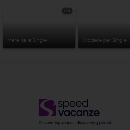
(17)
Mare Italia Single
Crociere per Single