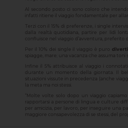
Al secondo posto ci sono coloro che intend
infatti ritiene il viaggio fondamentale per all
Terzi con il 15% di preferenze, i single inte
dalla realtà quotidiana, partire per lidi lon
confluisce nel viaggio d’avventura, preferito d
Per il 10% dei single il viaggio è puro
divert
spiagge, mare; una vacanza che assuma toni sfr
Infine il 5% attribuisce al viaggio i connota
durante un momento della giornata. Il bel
situazioni vissute in precedenza (anche viaggi
la meta ma noi stessi.
“Molte volte solo dopo un viaggio capiamo 
rapportarsi a persone di lingua e culture differ
per amicizia, per lavoro, per inseguire una p
maggiore consapevolezza di se stessi, del pr