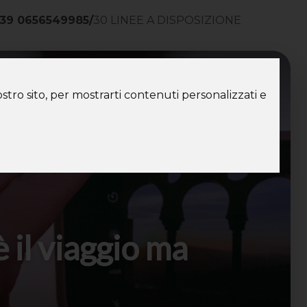
39 0656549985
/
30 LINEE A DISPOSIZIONE
ntatti
stro sito, per mostrarti contenuti personalizzati e
 il viaggio ma