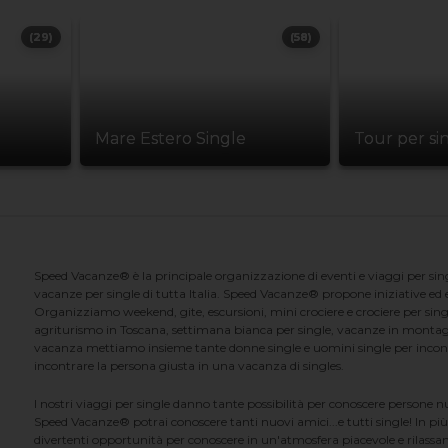
(29)
(58)
Mare Estero Single
Tour per si
Speed Vacanze® è la principale organizzazione di eventi e viaggi per singl
vacanze per single di tutta Italia. Speed Vacanze® propone iniziative ed ev
Organizziamo weekend, gite, escursioni, mini crociere e crociere per singl
agriturismo in Toscana, settimana bianca per single, vacanze in montag
vacanza mettiamo insieme tante donne single e uomini single per incontrar
incontrare la persona giusta in una vacanza di singles.
I nostri viaggi per single danno tante possibilità per conoscere persone 
Speed Vacanze® potrai conoscere tanti nuovi amici...e tutti single! In più
divertenti opportunità per conoscere in un'atmosfera piacevole e rilassan