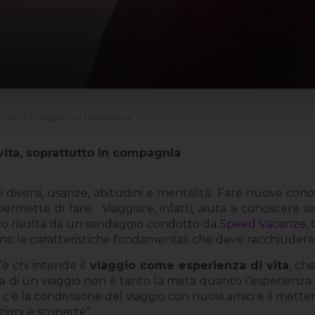
o non è il viaggio ma l'esperienza
 vita, soprattutto in compagnia
iversi, usanze, abitudini e mentalità. Fare nuove conos
 permette di fare.
Viaggiare, infatti, aiuta a conoscere se s
 risulta da un sondaggio condotto da
Speed Vacanze
,
i siano le caratteristiche fondamentali che deve racchiudere
è chi intende il
viaggio come esperienza di vita
, ch
nta di un viaggio non è tanto la meta quanto l’esperienz
è la condivisione del viaggio con nuovi amici e il metter
ioni e scoperte”.