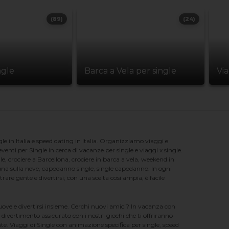
(89)
(24)
ngle
Barca a Vela per single
Vi
e in Italia e speed dating in Italia. Organizziamo viaggi e
enti per Single in cerca di vacanze per single e viaggi x single.
e, crociere a Barcellona, crociere in barca a vela, weekend in
na sulla neve, capodanno single, single capodanno. In ogni
e gente e divertirsi; con una scelta cosi ampia, è facile
nuove e divertirsi insieme. Cerchi nuovi amici? In vacanza con
 divertimento assicurato con i nostri giochi che ti offriranno
te. Viaggi di Single con animazione specifica per single, speed