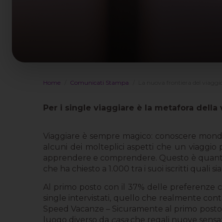
Home
Comunicati Stampa
La nuova frontiera del viaggi
Per i single viaggiare è la metafora della
Viaggiare è sempre magico: conoscere mondi d
alcuni dei molteplici aspetti che un viaggio
apprendere e comprendere. Questo è quanto
che ha chiesto a 1.000 tra i suoi iscritti qual
Al primo posto con il 37% delle preferenze c’
single intervistati, quello che realmente co
Speed Vacanze – Sicuramente al primo posto c’
luogo diverso da
casa
che regali nuove sensaz