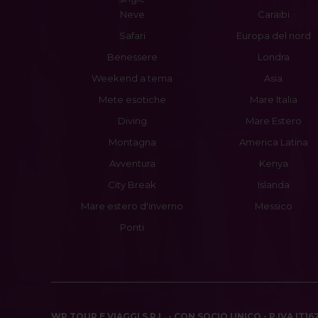
Neve
Caraibi
Safari
Europa del nord
Benessere
Londra
Weekend a tema
Asia
Mete esotiche
Mare Italia
Diving
Mare Estero
Montagna
America Latina
Avventura
Kenya
City Break
Islanda
Mare estero d'inverno
Messico
Ponti
WP TOUR E VIAGGI S.R.L. - CON SOCIO UNICO - P.IVA IT1