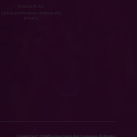
Polizza AI Act
Le tue preferenze relative alla
privacy
Licenza n° 32665 rilasciata dal Comune di Roma