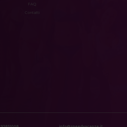
FAQ
Contatti
6293851008
info@speedvacanze.it