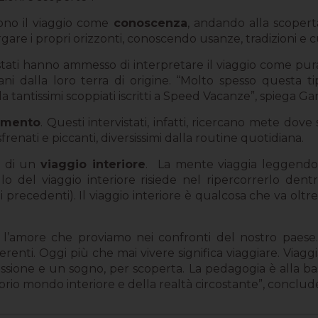
ono il viaggio come
conoscenza
, andando alla scoperta 
argare i propri orizzonti, conoscendo usanze, tradizioni e 
rvistati hanno ammesso di interpretare il viaggio come pu
tani dalla loro terra di origine. “Molto spesso questa ti
a tantissimi scoppiati iscritti a Speed Vacanze”, spiega G
imento
. Questi intervistati, infatti, ricercano mete dove 
enati e piccanti, diversissimi dalla routine quotidiana.
ti di un
viaggio interiore
.
La mente viaggia leggendo
lo del viaggio interiore risiede nel ripercorrerlo de
 precedenti). Il viaggio interiore è qualcosa che va oltre
l’amore che proviamo nei confronti del nostro paese.
enti. Oggi più che mai vivere significa viaggiare. Viaggiar
assione e un sogno, per scoperta. La pedagogia è alla b
oprio mondo interiore e della realtà circostante”, concl