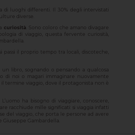
di luoghi differenti. Il 30% degli intervistati
culture diverse.
ra
curiosità
. Sono coloro che amano divagare
pologia di viaggio, questa fervente curiosità,
ambardella.
si passi il proprio tempo tra locali, discoteche,
 un libro, sognando o pensando a qualcosa
ntro di noi o magari immaginare nuovamente
 il termine viaggio, dove il protagonista non è
 L’uomo ha bisogno di viaggiare, conoscere,
e racchiude mille significati: si viaggia infatti
ase del viaggio, che porta le persone ad avere
ude Giuseppe Gambardella.