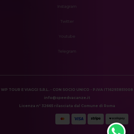
Instagram
Twitter
Youtube
Telegram
WP TOUR E VIAGGI S.R.L. - CON SOCIO UNICO - P.IVA IT16293851008
info@speedvacanze.it
Licenza n° 32665 rilasciata dal Comune di Roma