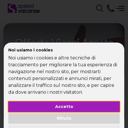
Offerta Viaggi Agosto
con Speed Vacanze -
Noi usiamo i cookies
Noi usiamo i cookies e altre tecniche di
Viaggi last minute e low
tracciamento per migliorare la tua esperienza di
navigazione nel nostro sito, per mostrarti
cost per single
contenuti personalizzati e annunci mirati, per
analizzare il traffico sul nostro sito, e per capire
Tante partenze e destinazioni per il tuo viaggio
da dove arrivano i nostri visitatori.
per single ad agosto
Accetto
Rifiuto