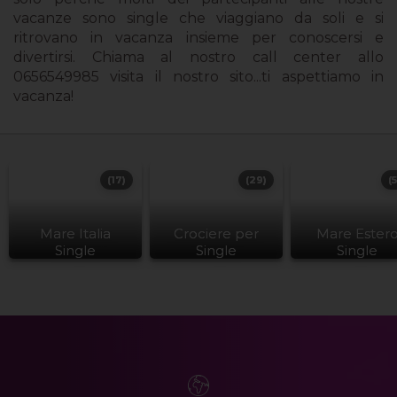
vacanze sono single che viaggiano da soli e si
ritrovano in vacanza insieme per conoscersi e
divertirsi. Chiama al nostro call center allo
0656549985 visita il nostro sito...ti aspettiamo in
vacanza!
(17)
(29)
(
Mare Italia
Crociere per
Mare Ester
Single
Single
Single