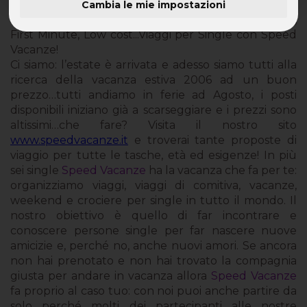
Cambia le mie impostazioni
Offerta Viaggi Agosto: Offerte Viaggi, Last Minute,
First Minute, Low cost...Viaggi per Single con Speed
Vacanze!
Ci siamo: l’estate è arrivata e adesso siamo tutti alla
ricerca della vacanza estiva 2006 ad un buon
prezzo…tutti andiamo in ferie ad Agosto, i posti
disponibili iniziano già a scarseggiare e i prezzi sono
altissimi…che fare? Visita il nostro sito
www.speedvacanze.it
e troverai tante proposte di
viaggio per tutte le tasche, età ed esigenze! In più
sei single
Speed Vacanze
ha la vacanza che fa per te:
organizziamo viaggi, viaggi di comitiva, vacanze,
weekend e crociere per single in tutto il mondo. Il
nostro obiettivo è quello di far incontrare e
conoscere persone single per far nascere nuove
amicizie e, perché no, anche nuovi amori. Se ancora
non hai prenotato e non hai trovato la compagnia
giusta per andare in vacanza allora
Speed Vacanze
fa proprio al caso tuo: con noi puoi anche partire da
solo perché molti dei partecipanti alle nostre