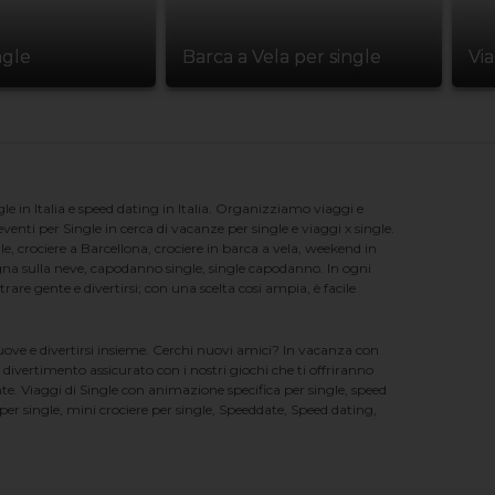
ngle
Barca a Vela per single
Vi
e in Italia e speed dating in Italia. Organizziamo viaggi e
enti per Single in cerca di vacanze per single e viaggi x single.
e, crociere a Barcellona, crociere in barca a vela, weekend in
na sulla neve, capodanno single, single capodanno. In ogni
e gente e divertirsi; con una scelta cosi ampia, è facile
nuove e divertirsi insieme. Cerchi nuovi amici? In vacanza con
 divertimento assicurato con i nostri giochi che ti offriranno
te. Viaggi di Single con animazione specifica per single, speed
er single, mini crociere per single, Speeddate, Speed dating,