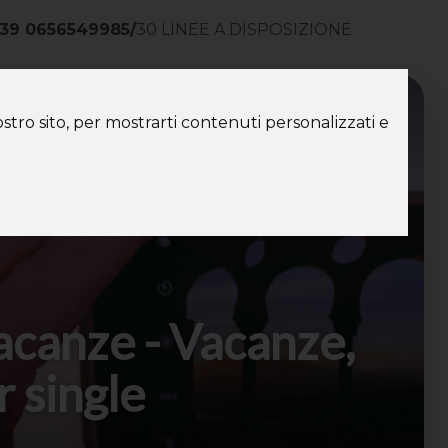
39 0656549985
/
30 LINEE A DISPOSIZIONE
ntatti
stro sito, per mostrarti contenuti personalizzati e
acanze - Vacanze,
r single