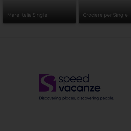
Mare Italia Single
Crociere per Single