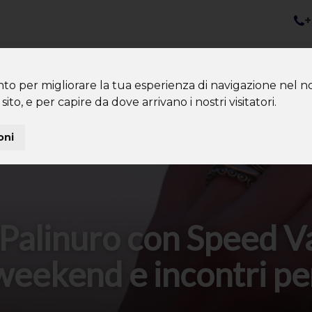
+
nazioni
Diventa Tour Leader
Co
About us
Community
nto per migliorare la tua esperienza di navigazione nel no
sito, e per capire da dove arrivano i nostri visitatori.
oni
Palinuro con Speed V
weekend e incontri pe