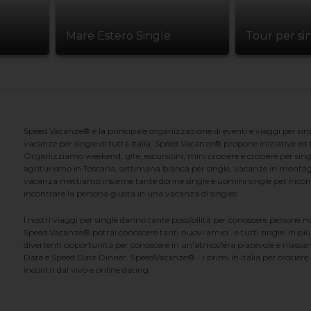
Mare Estero Single
Tour per si
Speed Vacanze® è la principale organizzazione di eventi e viaggi per singl
vacanze per single di tutta Italia. Speed Vacanze® propone iniziative ed ev
Organizziamo weekend, gite, escursioni, mini crociere e crociere per singl
agriturismo in Toscana, settimana bianca per single, vacanze in montag
vacanza mettiamo insieme tante donne single e uomini single per incontrar
incontrare la persona giusta in una vacanza di singles.
I nostri viaggi per single danno tante possibilità per conoscere persone 
Speed Vacanze® potrai conoscere tanti nuovi amici...e tutti single! In più
divertenti opportunità per conoscere in un'atmosfera piacevole e rilassan
Date e Speed Date Dinner. SpeedVacanze® - i primi in Italia per crociere p
incontri dal vivo e online dating.