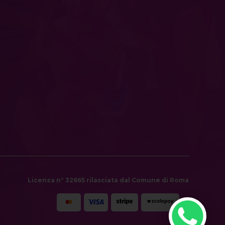
Licenza n° 32665 rilasciata dal Comune di Roma