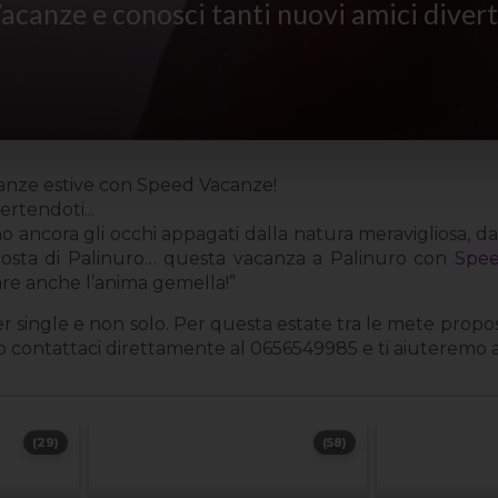
acanze e conosci tanti nuovi amici diverte
acanze estive con Speed Vacanze!
rtendoti...
ho ancora gli occhi appagati dalla natura meravigliosa, da
 costa di Palinuro… questa vacanza a Palinuro con
Spee
are anche l’anima gemella!”
 single e non solo. Per questa estate tra le mete propost
to o contattaci direttamente al 0656549985 e ti aiuteremo 
(29)
(58)