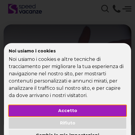
Offerta Viaggio 25
Noi usiamo i cookies
Aprile con Speed
Noi usiamo i cookies e altre tecniche di
tracciamento per migliorare la tua esperienza di
Vacanze | La tua Vacanza
navigazione nel nostro sito, per mostrarti
Single
contenuti personalizzati e annunci mirati, per
analizzare il traffico sul nostro sito, e per capire
da dove arrivano i nostri visitatori.
Ponte del 25 aprile? Parti con Speed
Accetto
Rifiuto