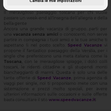
Cambia le mie impostazioni
Con i single, la Toscana targata Speed Vacanze
Il meraviglioso paesaggio toscana per chi vuole
passare un week-end all’insegna dell’allegria e della
bella gente
Ancora una grande vacanza di gruppo…parti per
una
vacanza senza amici
o conoscenti, non serve
partire in compagnia: i tuoi amici e le tue amiche ti
aspettano lì nel posto scelto.
Speed Vacanze
vi
propone il fantastico paesaggio della Versilia, per i
single che preferiscono una meta italiana come la
Toscana
, con le meravigliose spiagge, i dolci colli
toscani, le ridenti cittadine e gli stupendi monti
biancheggianti di marmi. Questa è solo una delle
tante offerte di
Speed Vacanze
, prima agenzia di
viaggi per single, noi ti proponiamo mete con una
sistemazione e prezzi molto speciali, per avere
ulteriori informazioni sulle occasioni e sulle offerte
basta consultare il sito
www.speedvacanze.it
.