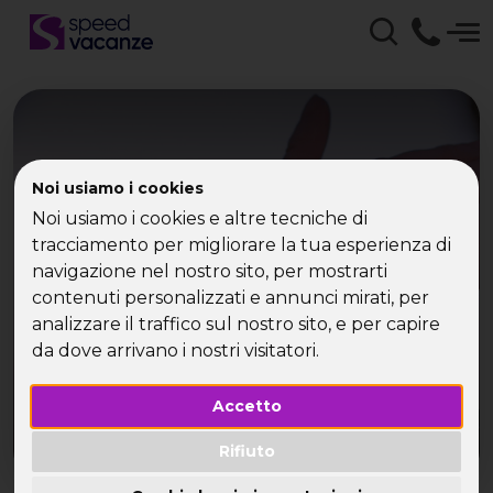
Noi usiamo i cookies
Speed Vacanze - Ponte
Noi usiamo i cookies e altre tecniche di
tracciamento per migliorare la tua esperienza di
del 2 giugno in Versilia
navigazione nel nostro sito, per mostrarti
contenuti personalizzati e annunci mirati, per
Con i single, la Toscana targata Speed Vacanze
analizzare il traffico sul nostro sito, e per capire
da dove arrivano i nostri visitatori.
Accetto
Rifiuto