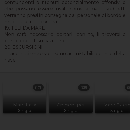
contundenti o ritenuti potenzialmente offensivi o
che possano essere usati come arma. I suddetti
verranno presi in consegna dal personale di bordo e
restituiti a fine crociera
19. TELI DA MARE
Non sarà necessario portarli con te, li troverai a
bordo gratuiti su cauzione.
20. ESCURSIONI
I pacchetti escursioni sono acquistabili a bordo della
nave.
(17)
(29)
(
Mare Italia
Crociere per
Mare Ester
Single
Single
Single