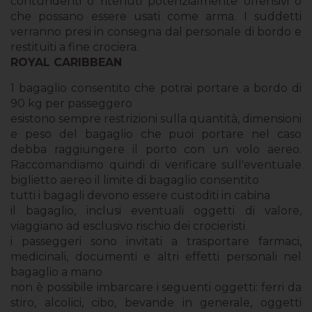
contundenti o ritenuti potenzialmente offensivi o
che possano essere usati come arma. I suddetti
verranno presi in consegna dal personale di bordo e
restituiti a fine crociera.
ROYAL CARIBBEAN
1 bagaglio consentito che potrai portare a bordo di
90 kg per passeggero
esistono sempre restrizioni sulla quantità, dimensioni
e peso del bagaglio che puoi portare nel caso
debba raggiungere il porto con un volo aereo.
Raccomandiamo quindi di verificare sull'eventuale
biglietto aereo il limite di bagaglio consentito
tutti i bagagli devono essere custoditi in cabina
il bagaglio, inclusi eventuali oggetti di valore,
viaggiano ad esclusivo rischio dei crocieristi
i passeggeri sono invitati a trasportare farmaci,
medicinali, documenti e altri effetti personali nel
bagaglio a mano
non è possibile imbarcare i seguenti oggetti: ferri da
stiro, alcolici, cibo, bevande in generale, oggetti