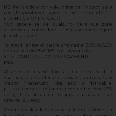
NB
: Per crociere con volo, prima dell’imbarco sulla
nave, l’appuntamento previsto sarà in aeroporto.
8. CONDIVISIONE VIAGGIO
Vuoi sapere se c’è qualcuno della tua zona
interessato a condividere il viaggio per raggiungere
la destinazione?
10 giorni prima
di partire chiamaci al 3939067230
oppure allo 0656549985 e potrai scoprirlo!
9. DEPOSITO CAUZIONALE/PAGAMENTI:
MSC
Al check-in ti verrà fornita una cruise card (o
SeaPass), che è preferibile associare ad una carta di
credito (MasterCard, Visa, ecc), o ricaricabile,
piuttosto versare un fondo in contanti (minimo 250
euro); finito il credito bisognerà ricaricare con
ulteriori 250 euro.
Verranno scalati da questa carta le quote di servizio
(circa 9.00€ per p.p. al giorno) e qualsiasi acquisto