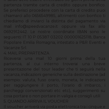
partenza tramite carta di credito oppure bonifico.
Se preferisci procedere con la carta di credito puoi
chiamarci allo 0656549985, altrimenti con bonfico ti
chiediamo di inviarci la distinta del pagamento via
mail
info@speedvacanze.it
oppure via fax allo
0692912442. Le nostre coordinate IBAN sono le
seguenti: IT 10 P 05387 03202 000001625118, Banca
Popolare Emilia Romagna, intestato a P&R Eventi e
Vacanze Srl.
4. MAIL PREPARTENZA
Riceverai una mail 10 giorni prima della tua
partenza, al cui interno troverai una breve
presentazione del tour leader che ti seguirà nella
vacanza, indicazioni generiche sulla destinazione (ad
esempio: valuta, fuso orario, moneta, le indicazioni
per raggiungere il porto, l’orario di imbarco, i
parcheggi convenzionati etc etc), suggerimenti su
cosa portare o non portare in valigia e consigli utili
5. QUANDO ARRIVA IL VOUCHER
Il voucher arriverà via posta elettronica tra i cinque e