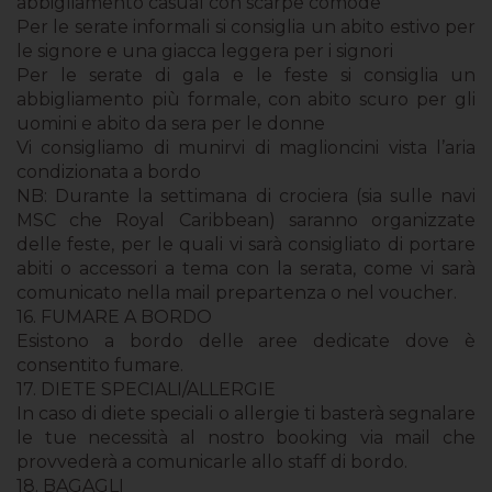
abbigliamento casual con scarpe comode
Per le serate informali si consiglia un abito estivo per
le signore e una giacca leggera per i signori
Per le serate di gala e le feste si consiglia un
abbigliamento più formale, con abito scuro per gli
uomini e abito da sera per le donne
Vi consigliamo di munirvi di maglioncini vista l’aria
condizionata a bordo
NB
: Durante la settimana di crociera (sia sulle navi
MSC che Royal Caribbean) saranno organizzate
delle feste, per le quali vi sarà consigliato di portare
abiti o accessori a tema con la serata, come vi sarà
comunicato nella mail prepartenza o nel voucher.
16. FUMARE A BORDO
Esistono a bordo delle aree dedicate dove è
consentito fumare.
17. DIETE SPECIALI/ALLERGIE
In caso di diete speciali o allergie ti basterà segnalare
le tue necessità al nostro booking via mail che
provvederà a comunicarle allo staff di bordo.
18. BAGAGLI