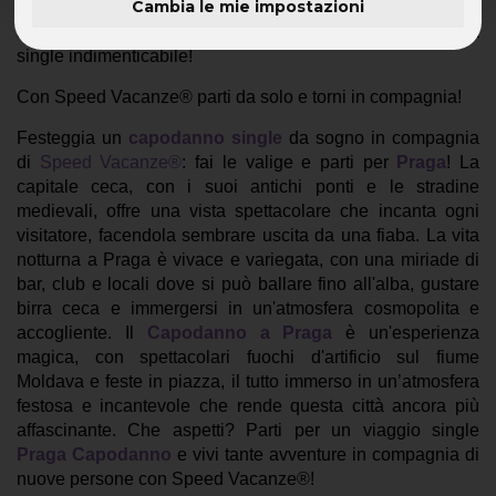
Cambia le mie impostazioni
Praga Capodanno
con
Speed Vacanze®
: una vacanza
single indimenticabile!
Con Speed Vacanze® parti da solo e torni in compagnia!
Festeggia un
capodanno single
da sogno in compagnia
di
Speed Vacanze®
: fai le valige e parti per
Praga
! La
capitale ceca, con i suoi antichi ponti e le stradine
medievali, offre una vista spettacolare che incanta ogni
visitatore, facendola sembrare uscita da una fiaba. La vita
notturna a Praga è vivace e variegata, con una miriade di
bar, club e locali dove si può ballare fino all'alba, gustare
birra ceca e immergersi in un'atmosfera cosmopolita e
accogliente. Il
Capodanno a Praga
è un'esperienza
magica, con spettacolari fuochi d'artificio sul fiume
Moldava e feste in piazza, il tutto immerso in un’atmosfera
festosa e incantevole che rende questa città ancora più
affascinante. Che aspetti? Parti per un viaggio single
Praga Capodanno
e vivi tante avventure in compagnia di
nuove persone con Speed Vacanze®!