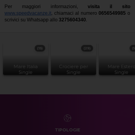
Per maggiori informazioni,
visita il sito
www.speedvacanze.it
, chiamaci al numero
0656549985
o
scrivici su Whatsapp allo
3275604340
.
(15)
(29)
(
Mare Italia
Crociere per
Mare Ester
Single
Single
Single
TIPOLOGIE