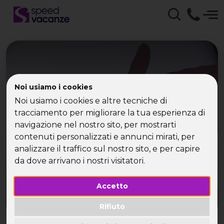
Praga Capodanno con
Noi usiamo i cookies
Speed Vacanze | La tua
Noi usiamo i cookies e altre tecniche di
tracciamento per migliorare la tua esperienza di
Vacanza Single
navigazione nel nostro sito, per mostrarti
contenuti personalizzati e annunci mirati, per
Parti per Praga per un Capodanno per single
analizzare il traffico sul nostro sito, e per capire
unico!
da dove arrivano i nostri visitatori.
Accetto
Rifiuto