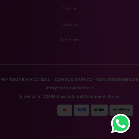
Twitter
Youtube
Telegram
WP TOUR E VIAGGI S.R.L. - CON SOCIO UNICO - P.IVA IT16293851008
info@speedvacanze.it
Licenza n° 32665 rilasciata dal Comune di Roma