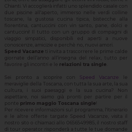
Chianti. Vi accoglierà infatti uno splendido casale con
due piscine all'aperto, immerso nelle verdi colline
toscane, la gustosa cucina tipica, bistecche alla
fiorentina, cantuccini con vin santo, pane, dolci e
cantuccini! Il tutto con un gruppo di compagni di
viaggio simpatici, disponibili ed aperti a nuove
conoscenze, amicizie e perchè no, nuovi amori.
Speed Vacanze
ti invita a trascorrere le prime calde
giornate dell’anno all’insegna del relax, tutto per
favorire gli incontri e le
relazioni tra single
.
Sei pronto a scoprire con
Speed Vacanze
le
meraviglie della Toscana, con tutta la sua arte, la sua
cultura, i suoi paesaggi e la sua cucina? Non
aspettare, noi siamo già pronti per partire per il
ponte
primo maggio Toscana single
!
Per ricevere informazioni sul programma, l'itinerario
e le altre offerte targate Speed Vacanze, visita il
nostro sito o chiamaci allo 0656549985, il nostro staff
di tour operator risponderà a tutte le tue domande