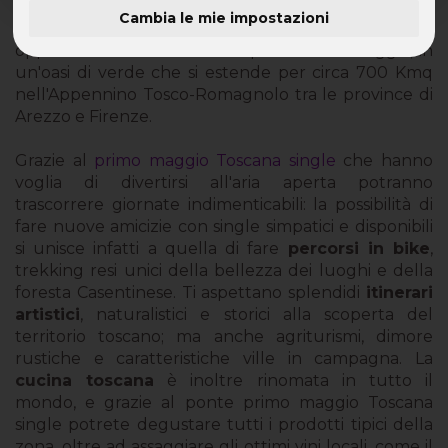
Cambia le mie impostazioni
Tutti i single amanti della natura hanno la grande
opportunità di trascorrere il ponte del 1 maggio, in
un'oasi di verde che si estende per circa 700 Kmq
nell'Appennino Tosco-Romagnolo tra le province di
Arezzo e Firenze.
Grazie al
primo maggio Toscana single
che hanno
voglia di divertirsi all'aria aperta potranno
trascorrere giornate indimenticabili: la possibilità di
fare nuove amicizie con single simpatici e disponibili
si unisce infatti a quella di fare
percorsi in bike
,
trekking resi unici della bellezza dei luoghi e della
foresta Casentinese. Ti aspettano splendidi
itinerari
artistici
, naturalistici e storici alla scoperta del
territorio toscano; ma anche agriturismi, dimore
rustiche e caratteristiche ville in campagna. La
cucina toscana
è inoltre rinomata in tutto il
mondo, e grazie al ponte primo maggio Toscana
single potrete degustare tutti i prodotti tipici della
zona, oltre ad assaggiare gli ottimi vini locali, come il