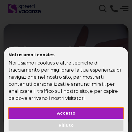
Primo maggio Toscana:
Noi usiamo i cookies
single, parti per il ponte
Noi usiamo i cookies e altre tecniche di
con Speed Vacanze!
tracciamento per migliorare la tua esperienza di
navigazione nel nostro sito, per mostrarti
contenuti personalizzati e annunci mirati, per
Cosa fai il primo maggio? Vai in Toscana con
analizzare il traffico sul nostro sito, e per capire
Speed!
da dove arrivano i nostri visitatori.
Accetto
Rifiuto