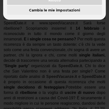
Rifiuto
Di questi il 63% sono separati e il 34% non si sono mai
Cambia le mie impostazioni
sposati: grande successo per i Single Party di Roma,
Milano, Firenze, Bologna e Torino organizzati da
SpeedDate.it e www.speedVacanze.it Sarà forse
ribellione? Scopriamolo insieme!
Il
14 febbraio
è
riconosciuto in tutto il mondo come il giorno degli
innamorati.
E i single cosa ne pensano?
Per molti questa
ricorrenza è da sempre un tasto dolente: c’è chi la vede
solo come una festa convenzionale, chi sogna di avere un
partner, chi la ignora e chi, come molti
single italiani,
decide di trascorrere una serata alternativa partecipando a
“
Single party
” organizzati da
SpeedDate.it
.
Chi lo dice
che San Valentino non è una festa per single? Come
riportato dalle analisi di
SpeedVacanze.it
e
SpeedDate.it
è proprio in occasione di questa ricorrenza che molti
single decidono di festeggiare
.Potrebbe essere una
forma di
ribellione
o la voglia di
uscire di nuovo
dopo
anni di restrizioni a causa del Covid-19? È sicuramente il
modo migliore in cui le persone reagiscono, dandosi delle
possibilità senza piangersi addosso.
“
In Italia, il 33,2%