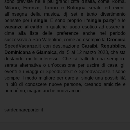
sono previste nelle più grandi città d'Italia, come
Roma,
Milano, Firenze, Torino e Bologna
serate ed eventi
all’insegna della musica, dj set e tanto divertimento
pensate per i
single
.
E sono proprio i “
single party
” e le
vacanze al caldo
in qualche luogo esotico ad essere in
cima alla lista delle preferenze anche nel periodo
successivo a San Valentino, come ad esempio la
Crociera
SpeedVacanze.it
con destinazione
Caraibi, Repubblica
Dominicana e Giamaica
, dal 5 al 12 marzo 2023, che sta
destando molto interesse.
Che si tratti di una semplice
serata alternativa o un’occasione per uscire di casa, gli
eventi e i viaggi di
SpeedDate.it
e
SpeedVacanze.it
sono
sempre il modo migliore per dare ai single una possibilità
in più di conoscere nuove persone, creando amicizie e
perché no, magari anche nuovi amori.
sardegnareporter.it