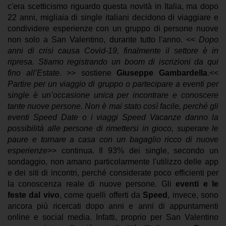
c'era scetticismo riguardo questa novità in Italia, ma dopo
22 anni, migliaia di single italiani decidono di viaggiare e
condividere esperienze con un gruppo di persone nuove
non solo a San Valentino, durante tutto l'anno.
<<
Dopo
anni di crisi causa Covid-19, finalmente il settore è in
ripresa. Stiamo registrando un boom di iscrizioni da qui
fino all’Estate
. >> sostiene
Giuseppe Gambardella
.<<
Partire per un viaggio di gruppo o partecipare a eventi per
single è un’occasione unica per incontrare e conoscere
tante nuove persone. Non è mai stato così facile, perché gli
eventi Speed Date o i viaggi Speed Vacanze danno la
possibilità alle persone di rimettersi in gioco, superare le
paure e tornare a casa con un bagaglio ricco di nuove
esperienze
>> continua.
Il 93% dei single, secondo un
sondaggio, non amano particolarmente l'utilizzo delle app
e dei siti di incontri, perché considerate poco efficienti per
la conoscenza reale di nuove persone. Gli
eventi e le
feste dal vivo
, come quelli offerti da
Speed
, invece, sono
ancora più ricercati dopo anni e anni di appuntamenti
online e social media.
Infatti, proprio per San Valentino