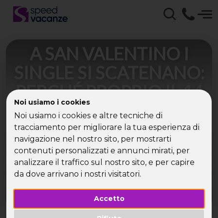
A SAN VALENTINO I
SINGLE SI SCATENANO:
PERCHÉ PROPRIO IL 14
Noi usiamo i cookies
FEBBRAIO PER LA
Noi usiamo i cookies e altre tecniche di
FESTA DEGLI
tracciamento per migliorare la tua esperienza di
navigazione nel nostro sito, per mostrarti
INNAMORATI?
contenuti personalizzati e annunci mirati, per
analizzare il traffico sul nostro sito, e per capire
Il 70% dei single italiani, celebrano l’Anti San
da dove arrivano i nostri visitatori.
Valentino a ritmo di festa.
Accetto