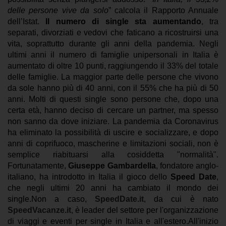
delle persone vive da solo
” calcola il Rapporto Annuale
dell’Istat.
Il numero di single sta aumentando
, tra
separati, divorziati e vedovi che faticano a ricostruirsi una
vita, soprattutto durante gli anni della pandemia. Negli
ultimi anni il numero di famiglie unipersonali in Italia è
aumentato di oltre 10 punti, raggiungendo il 33% del totale
delle famiglie. La maggior parte delle persone che vivono
da sole hanno più di 40 anni, con il 55% che ha più di 50
anni. Molti di questi single sono persone che, dopo una
certa età, hanno deciso di cercare un partner, ma spesso
non sanno da dove iniziare.
La pandemia da Coronavirus
ha eliminato la possibilità di uscire e socializzare, e dopo
anni di coprifuoco, mascherine e limitazioni sociali, non è
semplice riabituarsi alla cosiddetta "normalità".
Fortunatamente,
Giuseppe Gambardella
, fondatore anglo-
italiano, ha introdotto in Italia il gioco dello
Speed Date
,
che negli ultimi 20 anni ha cambiato il mondo dei
single.Non a caso,
SpeedDate.it
, da cui è nato
SpeedVacanze.it
, è leader del settore per l'organizzazione
di viaggi e eventi per single in Italia e all'estero.All'inizio