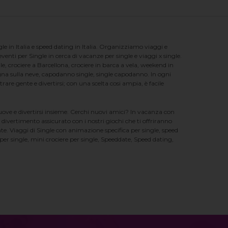
e in Italia e speed dating in Italia. Organizziamo viaggi e
enti per Single in cerca di vacanze per single e viaggi x single.
e, crociere a Barcellona, crociere in barca a vela, weekend in
na sulla neve, capodanno single, single capodanno. In ogni
e gente e divertirsi; con una scelta cosi ampia, è facile
nuove e divertirsi insieme. Cerchi nuovi amici? In vacanza con
 divertimento assicurato con i nostri giochi che ti offriranno
te. Viaggi di Single con animazione specifica per single, speed
er single, mini crociere per single, Speeddate, Speed dating,