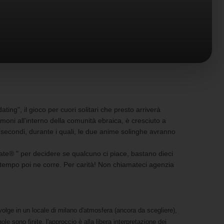
ng", il gioco per cuori solitari che presto arriverà
oni all'interno della comunità ebraica, è cresciuto a
o secondi, durante i quali, le due anime solinghe avranno
Date® " per decidere se qualcuno ci piace, bastano dieci
i tempo poi ne corre. Per carità! Non chiamateci agenzia
olge in un locale di milano d'atmosfera (ancora da scegliere),
e sono finite, l'approccio è alla libera interpretazione dei