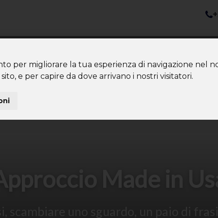
+
nazioni
Diventa Tour Leader
Co
About us
Community
nto per migliorare la tua esperienza di navigazione nel no
sito, e per capire da dove arrivano i nostri visitatori.
oni
Approccio Made in Us
, scambiare uno sguardo, un paio di frasi 