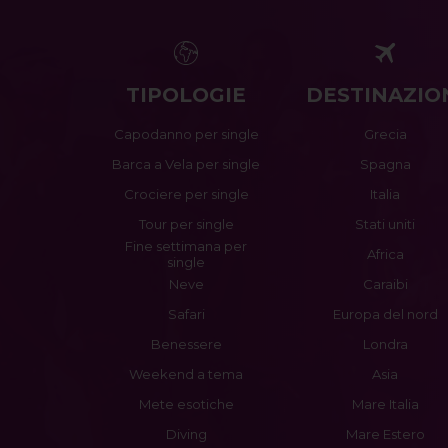
TIPOLOGIE
DESTINAZIO
Capodanno per single
Grecia
Barca a Vela per single
Spagna
Crociere per single
Italia
Tour per single
Stati uniti
Fine settimana per
Africa
single
Neve
Caraibi
Safari
Europa del nord
Benessere
Londra
Weekend a tema
Asia
Mete esotiche
Mare Italia
Diving
Mare Estero