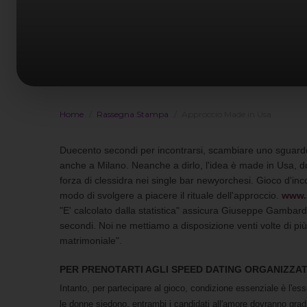
Home
Rassegna Stampa
Approccio Made in Usa
Duecento secondi per incontrarsi, scambiare uno sguardo, u
anche a Milano. Neanche a dirlo, l'idea è made in Usa, do
forza di clessidra nei single bar newyorchesi. Gioco d'in
modo di svolgere a piacere il rituale dell'approccio.
www.
"E' calcolato dalla statistica" assicura Giuseppe Gambard
secondi. Noi ne mettiamo a disposizione venti volte di pi
matrimoniale".
PER PRENOTARTI AGLI SPEED DATING ORGANIZZATI
Intanto, per partecipare al gioco, condizione essenziale è l'es
le donne siedono, entrambi i candidati all'amore dovranno gradir