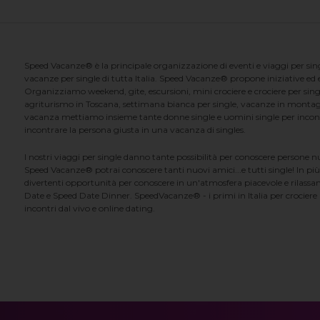
Speed Vacanze® è la principale organizzazione di eventi e viaggi per singl
vacanze per single di tutta Italia. Speed Vacanze® propone iniziative ed ev
Organizziamo weekend, gite, escursioni, mini crociere e crociere per singl
agriturismo in Toscana, settimana bianca per single, vacanze in montag
vacanza mettiamo insieme tante donne single e uomini single per incontrar
incontrare la persona giusta in una vacanza di singles.
I nostri viaggi per single danno tante possibilità per conoscere persone 
Speed Vacanze® potrai conoscere tanti nuovi amici...e tutti single! In più
divertenti opportunità per conoscere in un'atmosfera piacevole e rilassan
Date e Speed Date Dinner. SpeedVacanze® - i primi in Italia per crociere p
incontri dal vivo e online dating.