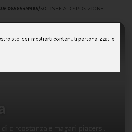
39 0656549985
/
30 LINEE A DISPOSIZIONE
ntatti
stro sito, per mostrarti contenuti personalizzati e
a
di circostanza e magari piacersi.