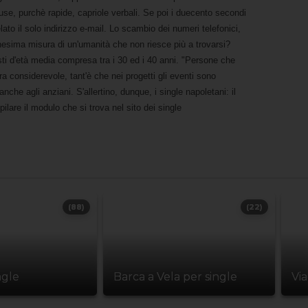
truse, purchè rapide, capriole verbali. Se poi i duecento secondi
to il solo indirizzo e-mail. Lo scambio dei numeri telefonici,
nnesima misura di un'umanità che non riesce più a trovarsi?
sti d'età media compresa tra i 30 ed i 40 anni. "Persone che
 considerevole, tant'è che nei progetti gli eventi sono
che agli anziani. S'allertino, dunque, i single napoletani: il
ilare il modulo che si trova nel sito dei single
(88)
(22)
ngle
Barca a Vela per single
Vi