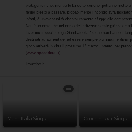
protagonisti che, mentre le lancette corrono, potranno mettere i
fanno presto a passare, probabilmente l'incontro avrà lasciato 
infatti, è un'eventualità che volutamente sfugge alle competenz
Non è un caso che nel corso delle diverse serate già svolte a R
lavorano troppo" spiega Gambardella " e che non hanno il tempo 
destinati ad aumentare, ad essere sempre più mirati, e divisi pe
gioco arriverà in città il prossimo 13 marzo. Intanto, per preno
(
www.speeddate.it
).
ilmattino.it
(15)
Mare Italia Single
Crociere per Single