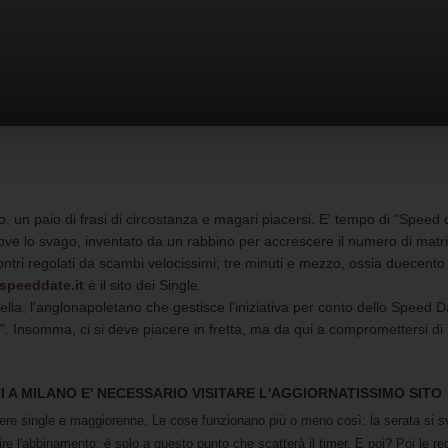
n paio di frasi di circostanza e magari piacersi. E' tempo di "Speed dati
ve lo svago, inventato da un rabbino per accrescere il numero di matrim
contri regolati da scambi velocissimi; tre minuti e mezzo, ossia duecent
speeddate.it
è il sito dei Single.
ella, l'anglonapoletano che gestisce l'iniziativa per conto dello Speed 
ù". Insomma, ci si deve piacere in fretta, ma da qui a compromettersi d
 A MILANO E' NECESSARIO VISITARE L'AGGIORNATISSIMO SITO
sere single e maggiorenne. Le cose funzionano più o meno così: la serata si sv
e l'abbinamento; è solo a questo punto che scatterà il timer. E poi? Poi le regol