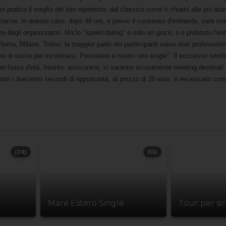
n pratica il meglio del loro repertorio: dal classico come ti chiami alle più as
tracce. In questo caso, dopo 48 ore, e previo il consenso d'entrambi, sarà svela
e degli organizzatori. Ma lo "speed dating" è solo un gioco, o è piuttosto l'e
oma, Milano, Torino; la maggior parte dei partecipanti siano stati professioni
di uscire per incontrarsi. Prenotano a nostro sito single". Il successo sembra
r fasce d'età. Intanto, assicurano, vi saranno sicuramente meeting destinati an
tarsi i duecento secondi di opportunità, al prezzo di 20 euro, è necessario comp
(28)
(55)
Mare Estero Single
Tour per si