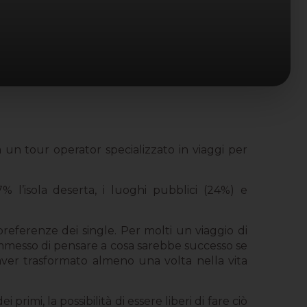
un tour operator specializzato in viaggi per
% l’isola deserta, i luoghi pubblici (24%) e
preferenze dei single. Per molti un viaggio di
 ammesso di pensare a cosa sarebbe successo se
aver trasformato almeno una volta nella vita
rimi, la possibilità di essere liberi di fare ciò