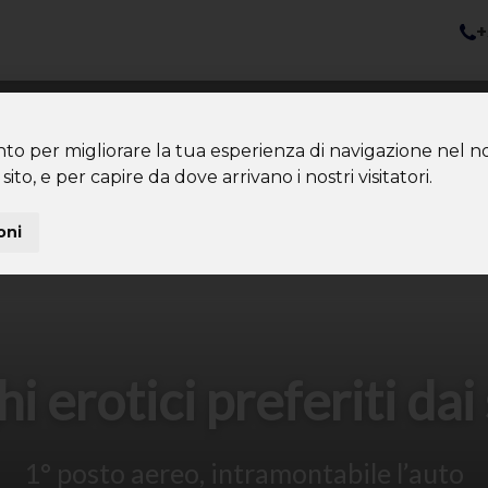
+
nazioni
Diventa Tour Leader
Co
About us
Community
nto per migliorare la tua esperienza di navigazione nel no
sito, e per capire da dove arrivano i nostri visitatori.
oni
hi erotici preferiti dai
1° posto aereo, intramontabile l’auto