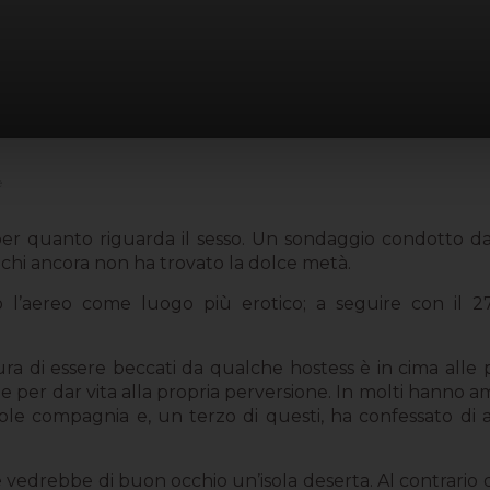
e
per quanto riguarda il sesso. Un sondaggio condotto da 
er chi ancora non ha trovato la dolce metà.
do l’aereo come luogo più erotico; a seguire con il 27
paura di essere beccati da qualche hostess è in cima alle 
e per dar vita alla propria perversione. In molti hanno
ole compagnia e, un terzo di questi, ha confessato di 
vedrebbe di buon occhio un’isola deserta. Al contrario dei p