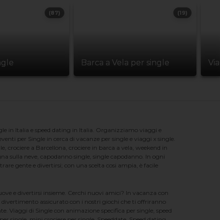
(87)
(19)
ngle
Barca a Vela per single
Vi
e in Italia e speed dating in Italia. Organizziamo viaggi e
enti per Single in cerca di vacanze per single e viaggi x single.
e, crociere a Barcellona, crociere in barca a vela, weekend in
na sulla neve, capodanno single, single capodanno. In ogni
e gente e divertirsi; con una scelta cosi ampia, è facile
nuove e divertirsi insieme. Cerchi nuovi amici? In vacanza con
 divertimento assicurato con i nostri giochi che ti offriranno
te. Viaggi di Single con animazione specifica per single, speed
er single, mini crociere per single, Speeddate, Speed dating,