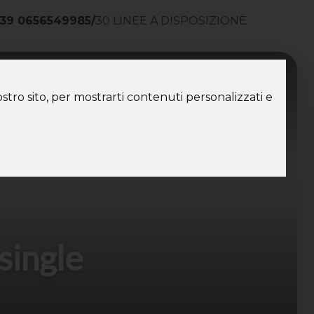
39 0656549985
/
30 LINEE A DISPOSIZIONE
ntatti
stro sito, per mostrarti contenuti personalizzati e
 single