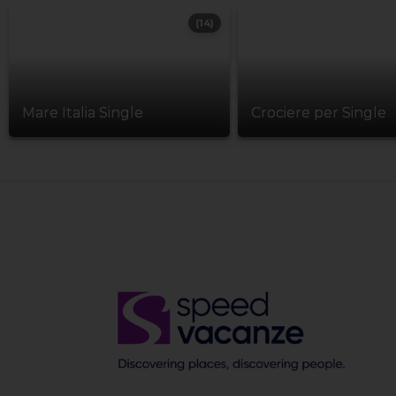
(14)
Mare Italia Single
Crociere per Single