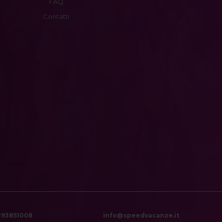
FAQ
Contatti
6293851008
info@speedvacanze.it