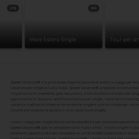
(25)
(55)
Mare Estero Single
Tour per si
Speed Vacanze® è la principale organizzazione di eventi e viaggi per singl
vacanze per single di tutta Italia. Speed Vacanze® propone iniziative ed ev
Organizziamo weekend, gite, escursioni, mini crociere e crociere per singl
agriturismo in Toscana, settimana bianca per single, vacanze in montag
vacanza mettiamo insieme tante donne single e uomini single per incontrar
incontrare la persona giusta in una vacanza di singles.
I nostri viaggi per single danno tante possibilità per conoscere persone 
Speed Vacanze® potrai conoscere tanti nuovi amici...e tutti single! In più
divertenti opportunità per conoscere in un'atmosfera piacevole e rilassan
Date e Speed Date Dinner. SpeedVacanze® - i primi in Italia per crociere p