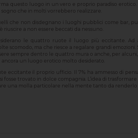
forma questo luogo in un vero e proprio paradiso erotico.
sogno che in molti vorrebbero realizzare.
quelli che non disdegnano i luoghi pubblici come bar, pub,
 è riuscire a non essere beccati da nessuno.
iderano le quattro ruote il luogo più eccitante. Ad a
te scomodo, ma che riesce a regalare grandi emozioni. S
ssere sempre dentro le quattro mura o anche, per alcuni, l
re ancora un luogo erotico molto desiderato.
 eccitante il proprio ufficio. Il 7% ha ammesso di pen
e si fosse trovato in dolce compagnia. L’idea di trasforma
re una molla particolare nella mente tanto da renderlo 