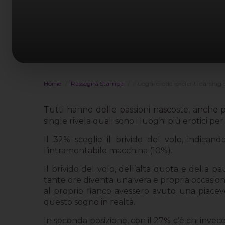
Home
Rassegna Stampa
I luoghi erotici preferiti dai singl
Tutti hanno delle passioni nascoste, anche 
single rivela quali sono i luoghi più erotici p
Il 32% sceglie il brivido del volo, indican
l’intramontabile macchina (10%).
Il brivido del volo, dell’alta quota e della 
tante ore diventa una vera e propria occasion
al proprio fianco avessero avuto una piacev
questo sogno in realtà.
In seconda posizione, con il 27% c’è chi invece 