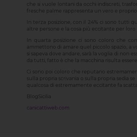
che si vuole lontani da occhi indiscreti, tras
fresche palme rappresenta un vero e proprio 
In terza posizione, con il 24% ci sono tutti 
altre persone e la cosa più eccitante per loro
In quarta posizione ci sono coloro che cons
ammettono di amare quel piccolo spazio, a vol
si sapeva dove andare, sarà la voglia di non e
da tutti, fatto è che la macchina risulta esse
Ci sono poi coloro che reputano estremamente
sulla propria scrivania o sulla propria sedia s
qualcosa di estremamente eccitante fa scatta
BlogSicilia
canicattiweb.com