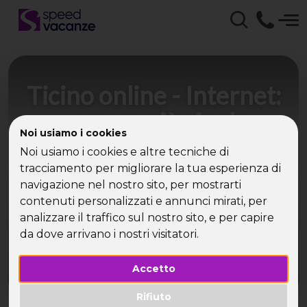
Ticino online - Internet:
sempre più single
Noi usiamo i cookies
scelgono i viaggi sui
Noi usiamo i cookies e altre tecniche di
social network - articoli
tracciamento per migliorare la tua esperienza di
navigazione nel nostro sito, per mostrarti
contenuti personalizzati e annunci mirati, per
Secondo Speed Vacanze il 38% dei viaggiatori
analizzare il traffico sul nostro sito, e per capire
scoppiati considera essenziale la consulenza di
amici virtuali per decidere la meta
da dove arrivano i nostri visitatori.
Accetto
Rifiuto