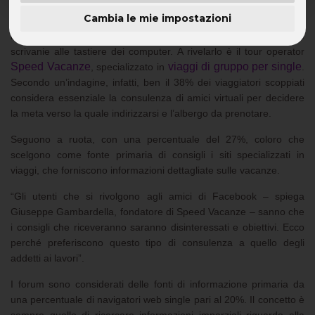
Cambia le mie impostazioni
Dall’agenzia di viaggi ai social network il passo è breve, e i single
lo hanno capito. Ormai la consulenza di viaggio si è spostata dalle
scrivanie alle tastiere dei computer. A rivelarlo è il tour operator
Speed Vacanze
viaggi di gruppo per single
, specializzato in
.
Secondo un’indagine, infatti, ben il 38% dei viaggiatori scoppiati
considera essenziale la consulenza di amici virtuali per decidere
la meta verso la quale indirizzarsi e l’albergo da prenotare.
Seguono a ruota, con una percentuale del 27%, coloro che
scelgono come fonte primaria di consigli i siti specializzati in
viaggi, che forniscono informazioni dettagliate sulle vacanze.
“Gli utenti che si rivolgono agli amici di Facebook – spiega
Giuseppe Gambardella, fondatore di Speed Vacanze – sanno che
i consigli che riceveranno saranno disinteressati e obiettivi. Ecco
perché preferiscono questo tipo di consulenza a quello degli
addetti ai lavori”.
I forum sono considerati delle fonti di informazione primaria da
una percentuale di navigatori web single pari al 20%. Il concetto è