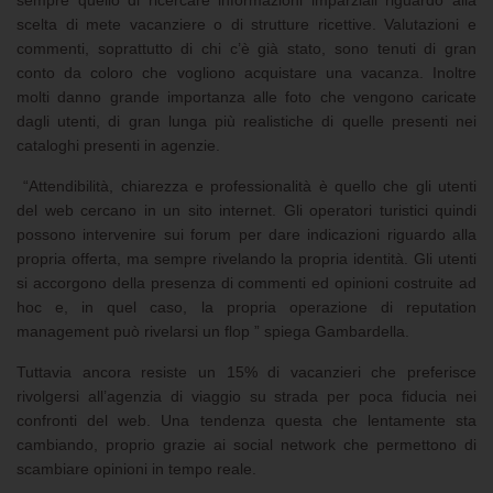
sempre quello di ricercare informazioni imparziali riguardo alla
scelta di mete vacanziere o di strutture ricettive. Valutazioni e
commenti, soprattutto di chi c’è già stato, sono tenuti di gran
conto da coloro che vogliono acquistare una vacanza. Inoltre
molti danno grande importanza alle foto che vengono caricate
dagli utenti, di gran lunga più realistiche di quelle presenti nei
cataloghi presenti in agenzie.
“Attendibilità, chiarezza e professionalità è quello che gli utenti
del web cercano in un sito internet. Gli operatori turistici quindi
possono intervenire sui forum per dare indicazioni riguardo alla
propria offerta, ma sempre rivelando la propria identità. Gli utenti
si accorgono della presenza di commenti ed opinioni costruite ad
hoc e, in quel caso, la propria operazione di reputation
management può rivelarsi un flop ” spiega Gambardella.
Tuttavia ancora resiste un 15% di vacanzieri che preferisce
rivolgersi all’agenzia di viaggio su strada per poca fiducia nei
confronti del web. Una tendenza questa che lentamente sta
cambiando, proprio grazie ai social network che permettono di
scambiare opinioni in tempo reale.