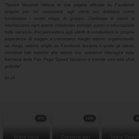
“Speed Vacanze utilizza la sua pagina ufficiale su Facebook
proprio per far conoscere agli utenti più dubbiosi come
funzionano i nostri viaggi di gruppo. Centinaia di utenti si
interfacciano ogni giorno chiedendo consigli, pareri e informazioni
sulle vacanze. Per permettere agli utenti di condividere le proprie
esperienze di viaggio e conoscerci meglio stiamo organizzando
un mega raduno single su Facebook durante il quale gli utenti,
connessi tutti insieme alla stessa ora, potranno interagire sulla
bacheca della Fan Page Speed Vacanze o tramite una web chat
gratuita”.
tio.ch
(17)
(29)
(
Mare Italia
Crociere per
Mare Ester