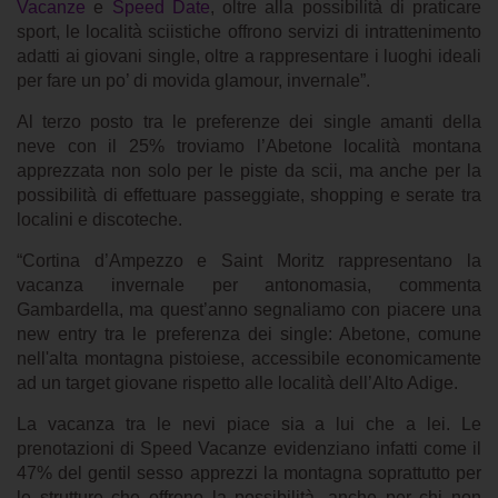
Vacanze
e
Speed Date
, oltre alla possibilità di praticare
sport, le località sciistiche offrono servizi di intrattenimento
adatti ai giovani single, oltre a rappresentare i luoghi ideali
per fare un po’ di movida glamour, invernale”.
Al terzo posto tra le preferenze dei single amanti della
neve con il 25% troviamo l’Abetone località montana
apprezzata non solo per le piste da scii, ma anche per la
possibilità di effettuare passeggiate, shopping e serate tra
localini e discoteche.
“Cortina d’Ampezzo e Saint Moritz rappresentano la
vacanza invernale per antonomasia, commenta
Gambardella, ma quest’anno segnaliamo con piacere una
new entry tra le preferenza dei single: Abetone, comune
nell'alta montagna pistoiese, accessibile economicamente
ad un target giovane rispetto alle località dell’Alto Adige.
La vacanza tra le nevi piace sia a lui che a lei. Le
prenotazioni di Speed Vacanze evidenziano infatti come il
47% del gentil sesso apprezzi la montagna soprattutto per
le strutture che offrono la possibilità, anche per chi non