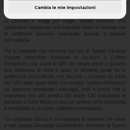
Cambia le mie impostazioni
Le festività natalizie sono più magiche se si trascorrono tra
le montagne innevate. A rivelarlo è il portale specializzato
in vacanze e viaggi per single,
Speed Vacanze
, che
quest’anno registra un vero e proprio boom di richieste per
le settimane bianche, soprattutto durante il periodo
dell’epifania.
Tra le proposte che fioccano sul sito di Speed Vacanze
riscuote particolare successo la vacanza a Cortina
d’Ampezzo, che piace al 43% dei single pronti a gustarsi
una settimana di neve e sport. Al secondo posto tra le
preferenze Saint Moritz, che riscuote i consensi da parte
del 32% degli spiriti liberi. Chi sceglie Cortina d’Ampezzo
ne apprezza soprattutto i paesaggi, prati e boschi che si
estendono fino alle pendici dei monti. Chi trascorrerà le
vacanze a Saint Moritz lo farà per godere della esclusività
e mondanità di un centro raffinato e cosmopolita.
“La
settimana bianca
è una tipologia di vacanza che piace
a tutti, spiega Giuseppe Gambardella, fondatore di
Speed