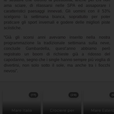
ama sciare, di rilassarsi nelle SPA ed assaporare i
caratteristici paesaggi innevati. Gli uomini con il 53%
scelgono la settimana bianca, soprattutto per poter
praticare gli sport invernali e godere delle migliori piste
sciistiche.
“Già gli scorsi anni avevamo inserito nella nostra
programmazione la tradizionale settimana sulla neve,
conclude Gambardella, quest’anno abbiamo però
registrato un boom di richieste già a ridosso del
capodanno, segno che i single hanno sempre più voglia di
divertirsi, non solo sotto il sole, ma anche tra i fiocchi
nevosi”.
(17)
(29)
(
Mare Italia
Crociere per
Mare Ester