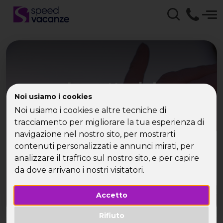
Le vette del
Noi usiamo i cookies
divertimento: Settimana
Noi usiamo i cookies e altre tecniche di
bianca per Single
tracciamento per migliorare la tua esperienza di
navigazione nel nostro sito, per mostrarti
contenuti personalizzati e annunci mirati, per
I single scoprono la vacanza in montagna
analizzare il traffico sul nostro sito, e per capire
da dove arrivano i nostri visitatori.
Accetto
Rifiuto