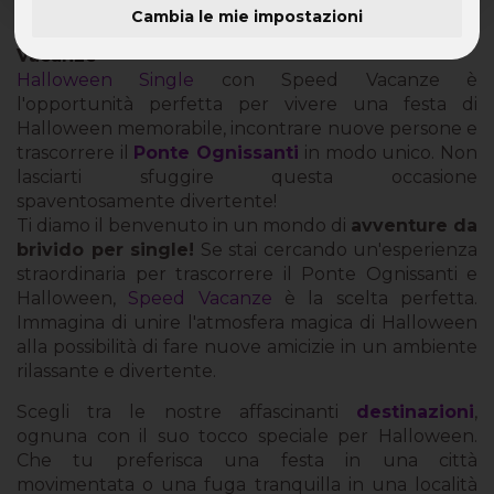
Cambia le mie impostazioni
Prenota Ora il Tuo Halloween Single con Speed
Vacanze
Halloween Single
con Speed Vacanze è
l'opportunità perfetta per vivere una festa di
Halloween memorabile, incontrare nuove persone e
trascorrere il
Ponte Ognissanti
in modo unico. Non
lasciarti sfuggire questa occasione
spaventosamente divertente!
Ti diamo il benvenuto in un mondo di
avventure da
brivido per single!
Se stai cercando un'esperienza
straordinaria per trascorrere il Ponte Ognissanti e
Halloween,
Speed Vacanze
è la scelta perfetta.
Immagina di unire l'atmosfera magica di Halloween
alla possibilità di fare nuove amicizie in un ambiente
rilassante e divertente.
Scegli tra le nostre affascinanti
destinazioni
,
ognuna con il suo tocco speciale per Halloween.
Che tu preferisca una festa in una città
movimentata o una fuga tranquilla in una località