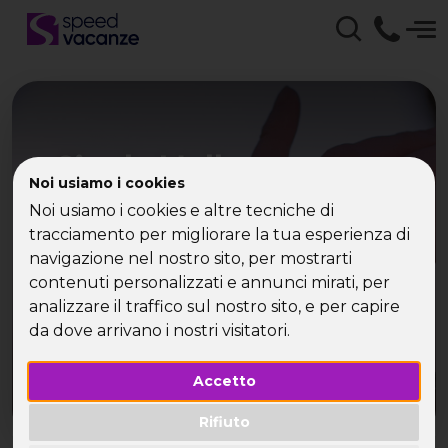
Single Halloween con
Noi usiamo i cookies
Speed Vacanze - Ponte
Noi usiamo i cookies e altre tecniche di
Ognissanti
tracciamento per migliorare la tua esperienza di
navigazione nel nostro sito, per mostrarti
contenuti personalizzati e annunci mirati, per
Single Halloween con Speed Vacanze: festeggia
analizzare il traffico sul nostro sito, e per capire
il ponte di Ognissanti con noi!
da dove arrivano i nostri visitatori.
Accetto
Rifiuto