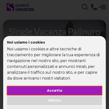
Single Vacanza Palinuro
con Speed Vacanze -
Noi usiamo i cookies
Viaggi, offerta viaggi,
Noi usiamo i cookies e altre tecniche di
tracciamento per migliorare la tua esperienza di
vacanza al mare con
navigazione nel nostro sito, per mostrarti
Speed Vacanze
contenuti personalizzati e annunci mirati, per
analizzare il traffico sul nostro sito, e per capire
da dove arrivano i nostri visitatori.
Speed Vacanze: la vacanza d'estate che porta in
giro i single!
Accetto
Rifiuto