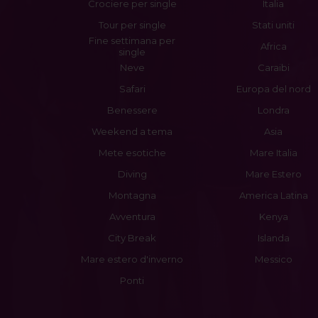
Crociere per single
Italia
Tour per single
Stati uniti
Fine settimana per
Africa
single
Neve
Caraibi
Safari
Europa del nord
Benessere
Londra
Weekend a tema
Asia
Mete esotiche
Mare Italia
Diving
Mare Estero
Montagna
America Latina
Avventura
Kenya
City Break
Islanda
Mare estero d'inverno
Messico
Ponti