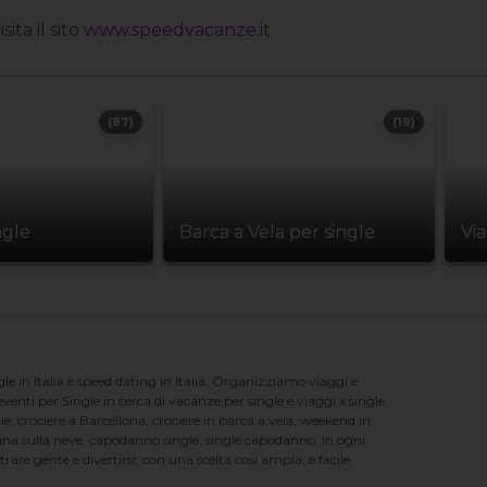
ta il sito
www.speedvacanze.it
(87)
(19)
ngle
Barca a Vela per single
Vi
e in Italia e speed dating in Italia. Organizziamo viaggi e
enti per Single in cerca di vacanze per single e viaggi x single.
e, crociere a Barcellona, crociere in barca a vela, weekend in
na sulla neve, capodanno single, single capodanno. In ogni
e gente e divertirsi; con una scelta cosi ampia, è facile