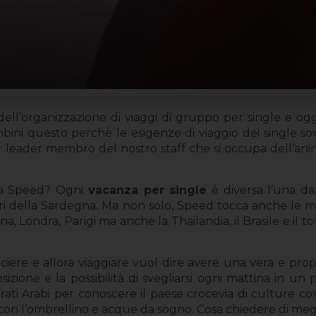
dell’organizzazione di viaggi di gruppo per single e og
ini questo perchè le esigenze di viaggio dei single son
eader membro del nostro staff che si occupa dell’animaz
 da Speed? Ogni
vacanza per single
è diversa l’una da
ari della Sardegna. Ma non solo, Speed tocca anche le 
a, Londra, Parigi ma anche la Thailandia, il Brasile e il t
ciere e allora viaggiare vuol dire avere una vera e prop
sizione e la possibilità di svegliarsi ogni mattina in un p
rati Arabi per conoscere il paese crocevia di culture c
l con l’ombrellino e acque da sogno. Cosa chiedere di meg