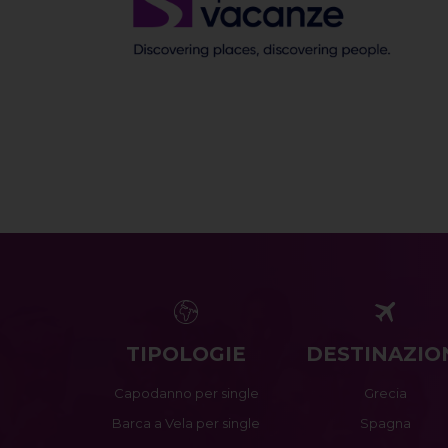
TIPOLOGIE
DESTINAZIO
Capodanno per single
Grecia
Barca a Vela per single
Spagna