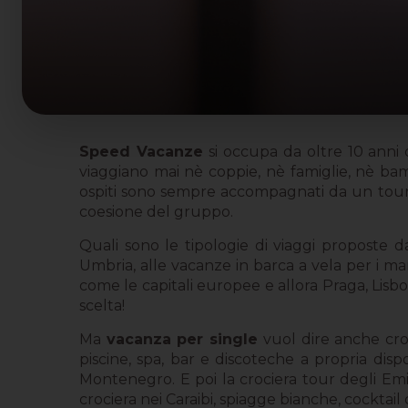
Speed Vacanze
si occupa da oltre 10 anni 
viaggiano mai nè coppie, nè famiglie, nè bamb
ospiti sono sempre accompagnati da un tour l
coesione del gruppo.
Quali sono le tipologie di viaggi proposte
Umbria, alle vacanze in barca a vela per i m
come le capitali europee e allora Praga, Lisbon
scelta!
Ma
vacanza per single
vuol dire anche cro
piscine, spa, bar e discoteche a propria dispo
Montenegro. E poi la crociera tour degli Emi
crociera nei Caraibi, spiagge bianche, cocktai