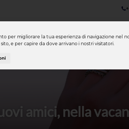
+
nazioni
Diventa Tour Leader
Co
About us
Community
nto per migliorare la tua esperienza di navigazione nel no
sito, e per capire da dove arrivano i nostri visitatori.
oni
vi amici, nella vacan