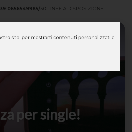
39 0656549985
/
30 LINEE A DISPOSIZIONE
ntatti
stro sito, per mostrarti contenuti personalizzati e
za per single!