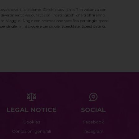
nuove e divertirsi insieme. Cerchi nuovi amici? In vacanza con
 divertimento assicurato con i nostri giochi che ti offriranno
te. Viaggi di Single con animazione specifica per single, speed
er single, mini crociere per single, Speeddate, Speed dating,
LEGAL NOTICE
SOCIAL
Cookies
Facebook
Condizioni generali
Instagram