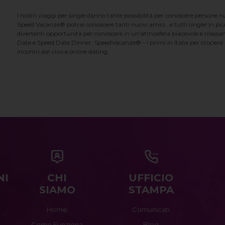
I nostri viaggi per single danno tante possibilità per conoscere persone 
Speed Vacanze® potrai conoscere tanti nuovi amici...e tutti single! In più
divertenti opportunità per conoscere in un'atmosfera piacevole e rilassan
Date e Speed Date Dinner. SpeedVacanze® - i primi in Italia per crociere p
incontri dal vivo e online dating.
NI
CHI
UFFICIO
SIAMO
STAMPA
Home
Comunicati
Come Funziona
Blog