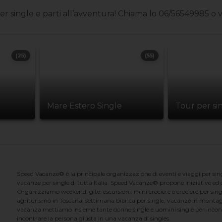
single e parti all’avventura! Chiama lo 06/56549985 o visi
(25)
(55)
Mare Estero Single
Tour per si
Speed Vacanze® è la principale organizzazione di eventi e viaggi per singl
vacanze per single di tutta Italia. Speed Vacanze® propone iniziative ed ev
Organizziamo weekend, gite, escursioni, mini crociere e crociere per singl
agriturismo in Toscana, settimana bianca per single, vacanze in montag
vacanza mettiamo insieme tante donne single e uomini single per incontrar
incontrare la persona giusta in una vacanza di singles.