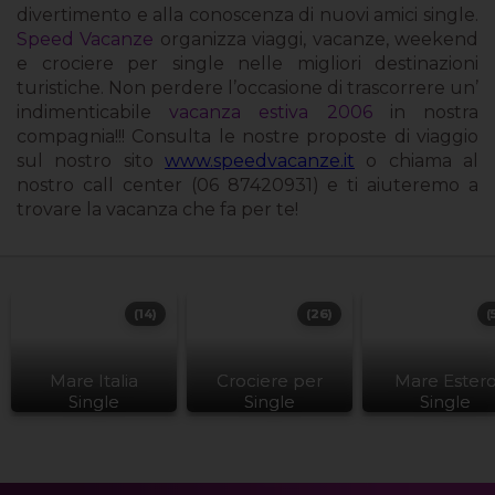
divertimento e alla conoscenza di nuovi amici single.
Speed Vacanze
organizza viaggi, vacanze, weekend
e crociere per single nelle migliori destinazioni
turistiche. Non perdere l’occasione di trascorrere un’
indimenticabile
vacanza estiva 2006
in nostra
compagnia!!! Consulta le nostre proposte di viaggio
sul nostro sito
www.speedvacanze.it
o chiama al
nostro call center (06 87420931) e ti aiuteremo a
trovare la vacanza che fa per te!
(14)
(26)
(
Mare Italia
Crociere per
Mare Ester
Single
Single
Single