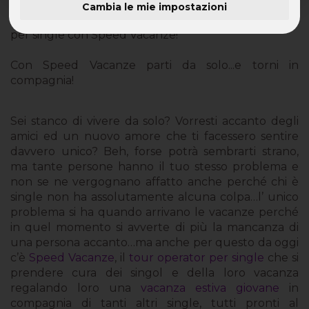
Cambia le mie impostazioni
Vacanza Singol: Viaggio in offerta e offerte turistiche
per single con Speed Vacanze!
Con Speed Vacanze parti da solo...e torni in
compagnia!
Sei stanco di vivere da solo? Vorresti accanto degli
amici ed un nuovo amore che ti facessero sentire
davvero unico? Beh, forse potrà sembrarti strano,
ma tante persone hanno il tuo stesso problema e
non se ne vergognano affatto anche perché chi è
single non ha assolutamente alcuna colpa…l’ unico
problema si ha quando arrivano le vacanze perché
in quel momento si avverte di più la mancanza di
una persona accanto…ma anche per questo da oggi
c’è
Speed Vacanze
, il
tour operator per single
che si
prendere cura dei singol e della loro vacanza
regalando loro una
vacanza estiva giovane
in
compagnia di tanti altri single, tutti pronti al