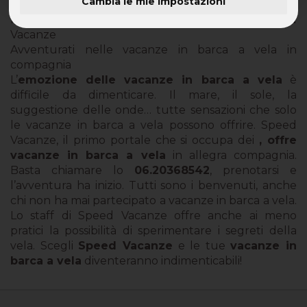
Cambia le mie impostazioni
Per le tue vacanze in barca a vela scegli Speed
Vacanze
Avventurati nelle vacanze in barca a vela in
compagnia
L’
emozione delle vacanze in barca a vela
è
difficile da dimenticare. Il mare, il sole, la
suggestione delle onde… tutte sensazioni che solo
le vacanze in barca a vela possono offrire. Speed
Vacanze, il primo portale che si occupa dei
, offre
vacanze in barca a vela
in allegra compagnia.
Basta chiamare lo
06.20368542
, prenotarsi e
l’avventura ha inizio. Tutti sono i benvenuti, anche
chi non ha mai partecipato a vacanze in barca a vela.
Lo staff di Speed Vacanze offre anche ai meno
pratici la possibilità di sperimentare i segreti della
vela. Scegli
Speed Vacanze
e le tue
vacanze in
barca a vela
diventeranno indimenticabili!