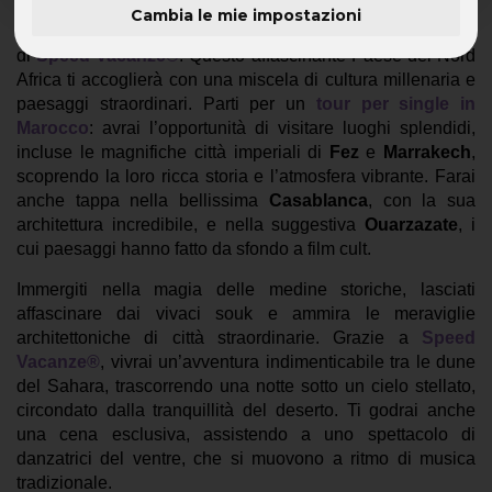
Cambia le mie impostazioni
Vivi un'esperienza unica con le
vacanze single Marocco
di
Speed Vacanze®
. Questo affascinante Paese del Nord
Africa ti accoglierà con una miscela di cultura millenaria e
paesaggi straordinari. Parti per un
tour per single in
Marocco
: avrai l’opportunità di visitare luoghi splendidi,
incluse le magnifiche città imperiali di
Fez
e
Marrakech
,
scoprendo la loro ricca storia e l’atmosfera vibrante. Farai
anche tappa nella bellissima
Casablanca
, con la sua
architettura incredibile, e nella suggestiva
Ouarzazate
, i
cui paesaggi hanno fatto da sfondo a film cult.
Immergiti nella magia delle medine storiche, lasciati
affascinare dai vivaci souk e ammira le meraviglie
architettoniche di città straordinarie. Grazie a
Speed
Vacanze®
, vivrai un’avventura indimenticabile tra le dune
del Sahara, trascorrendo una notte sotto un cielo stellato,
circondato dalla tranquillità del deserto. Ti godrai anche
una cena esclusiva, assistendo a uno spettacolo di
danzatrici del ventre, che si muovono a ritmo di musica
tradizionale.