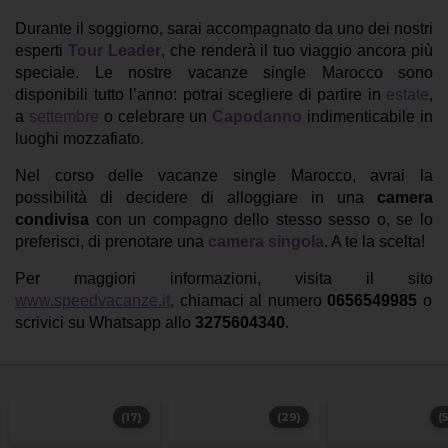
Durante il soggiorno, sarai accompagnato da uno dei nostri
esperti
Tour Leader
, che renderà il tuo viaggio ancora più
speciale. Le nostre vacanze single Marocco sono
disponibili tutto l’anno: potrai scegliere di partire in
estate
,
a
settembre
o celebrare un
Capodanno
indimenticabile in
luoghi mozzafiato.
Nel corso delle vacanze single Marocco, avrai la
possibilità di decidere di alloggiare in una
camera
condivisa
con un compagno dello stesso sesso o, se lo
preferisci, di prenotare una
camera singola
. A te la scelta!
Per maggiori informazioni, visita il sito
www.speedvacanze.it
, chiamaci al numero
0656549985
o
scrivici su Whatsapp allo
3275604340
.
(17)
(29)
(