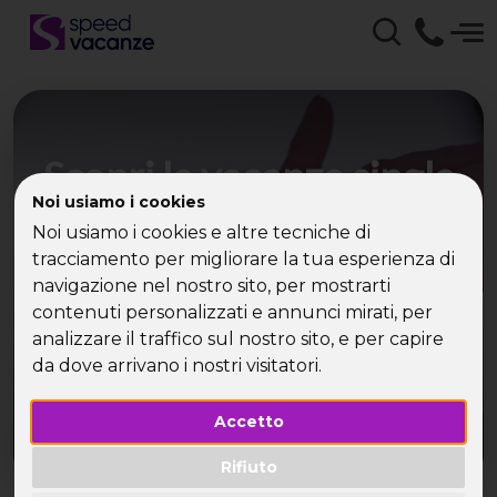
Scopri le vacanze single
Noi usiamo i cookies
Marocco: un viaggio tra
Noi usiamo i cookies e altre tecniche di
storia e avventura
tracciamento per migliorare la tua esperienza di
navigazione nel nostro sito, per mostrarti
contenuti personalizzati e annunci mirati, per
Unisciti alle vacanze single Marocco di Speed
Vacanze® e visita luoghi mozzafiato in
analizzare il traffico sul nostro sito, e per capire
compagnia di nuove persone
da dove arrivano i nostri visitatori.
Accetto
Rifiuto