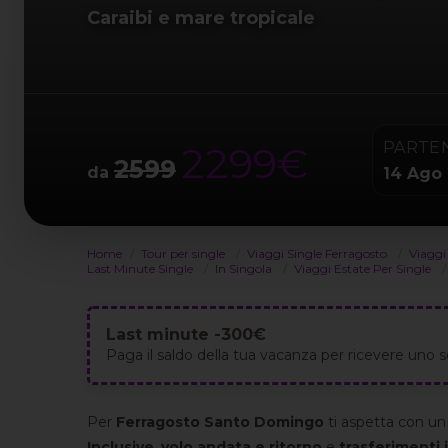
Caraibi e mare tropicale
PARTE
2299€
2599
da
14 Ago
Home
Tour per single
Viaggi Single Ferragosto
Viaggi
Last Minute Single
In Singola
Viaggi Estate Per Single
Last minute -300€
Paga il saldo della tua vacanza per ricevere un
Per
Ferragosto
Santo Domingo
ti aspetta con un
Inclusive
,
volo andata e ritorno
e
trasferimenti 