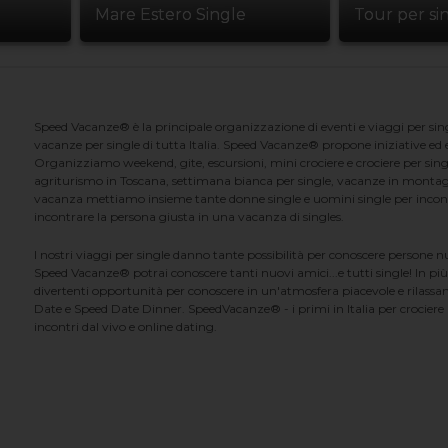
Mare Estero Single
Tour per si
Speed Vacanze® è la principale organizzazione di eventi e viaggi per singl
vacanze per single di tutta Italia. Speed Vacanze® propone iniziative ed ev
Organizziamo weekend, gite, escursioni, mini crociere e crociere per singl
agriturismo in Toscana, settimana bianca per single, vacanze in montag
vacanza mettiamo insieme tante donne single e uomini single per incontrar
incontrare la persona giusta in una vacanza di singles.
I nostri viaggi per single danno tante possibilità per conoscere persone 
Speed Vacanze® potrai conoscere tanti nuovi amici...e tutti single! In più
divertenti opportunità per conoscere in un'atmosfera piacevole e rilassan
Date e Speed Date Dinner. SpeedVacanze® - i primi in Italia per crociere p
incontri dal vivo e online dating.