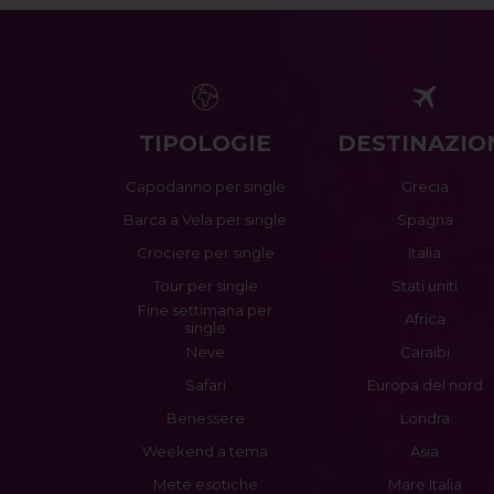
TIPOLOGIE
DESTINAZIO
Capodanno per single
Grecia
Barca a Vela per single
Spagna
Crociere per single
Italia
Tour per single
Stati uniti
Fine settimana per
Africa
single
Neve
Caraibi
Safari
Europa del nord
Benessere
Londra
Weekend a tema
Asia
Mete esotiche
Mare Italia