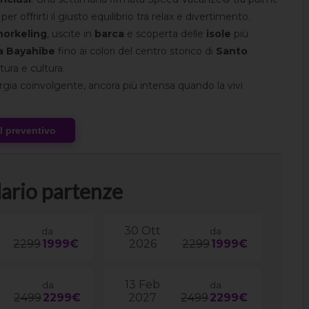
r offrirti il giusto equilibrio tra relax e divertimento.
norkeling
, uscite in
barca
e scoperta delle
isole
più
a Bayahibe
fino ai colori del centro storico di
Santo
tura e cultura.
gia coinvolgente, ancora più intensa quando la vivi
al preventivo
ario partenze
30 Ott
da
da
2299
1999€
2026
2299
1999€
13 Feb
da
da
2499
2299€
2027
2499
2299€