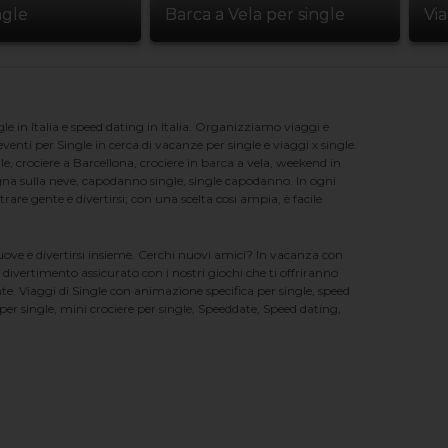
ngle
Barca a Vela per single
Vi
e in Italia e speed dating in Italia. Organizziamo viaggi e
enti per Single in cerca di vacanze per single e viaggi x single.
e, crociere a Barcellona, crociere in barca a vela, weekend in
na sulla neve, capodanno single, single capodanno. In ogni
e gente e divertirsi; con una scelta cosi ampia, è facile
nuove e divertirsi insieme. Cerchi nuovi amici? In vacanza con
 divertimento assicurato con i nostri giochi che ti offriranno
te. Viaggi di Single con animazione specifica per single, speed
er single, mini crociere per single, Speeddate, Speed dating,