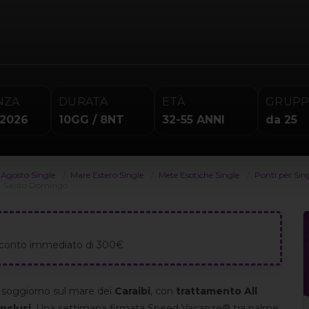
NZA
DURATA
ETÀ
GRUP
 2026
10GG / 8NT
32-55 ANNI
da 25
 Agosto Single
Mare Estero Single
Mete Esotiche Single
Ponti per Sin
Santo Domingo
o sconto immediato di 300€
 soggiorno sul mare dei
Caraibi
, con
trattamento All
inclusi
. Una settimana firmata Speed Vacanze® tra palme