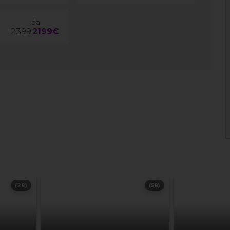
da
2399
2199€
(29)
(58)