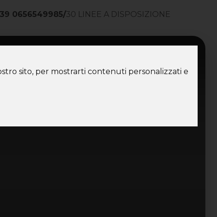
39 0656549985
/
30 LINEE A DISPOSIZIONE
ntatti
stro sito, per mostrarti contenuti personalizzati e