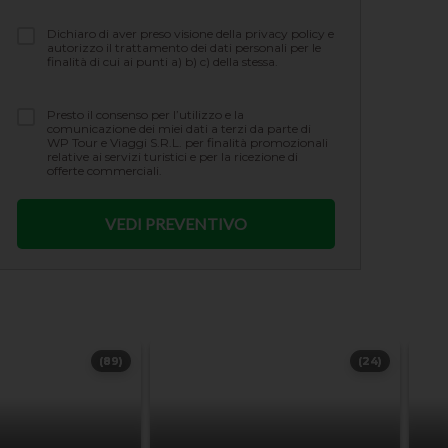
Dichiaro di aver preso visione della privacy policy e
autorizzo il trattamento dei dati personali per le
finalità di cui ai punti a) b) c) della stessa.
Presto il consenso per l’utilizzo e la
comunicazione dei miei dati a terzi da parte di
WP Tour e Viaggi S.R.L. per finalità promozionali
relative ai servizi turistici e per la ricezione di
offerte commerciali.
(89)
(24)