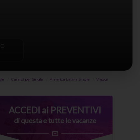
PO
gle
Caraibi per Single
America Latina Single
Viaggi
ACCEDI ai PREVENTIVI
di questa e tutte le vacanze