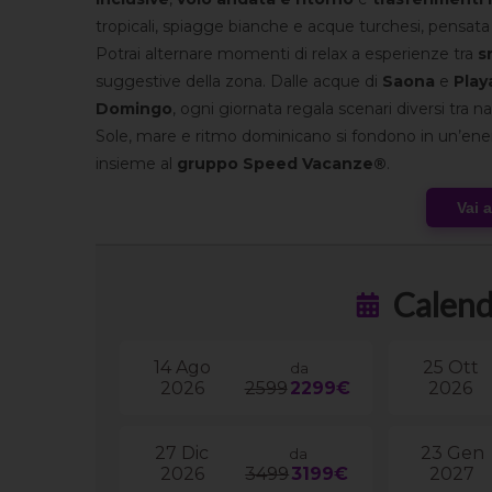
tropicali, spiagge bianche e acque turchesi, pensata pe
Potrai alternare momenti di relax a esperienze tra
s
suggestive della zona. Dalle acque di
Saona
e
Play
Domingo
, ogni giornata regala scenari diversi tra na
Sole, mare e ritmo dominicano si fondono in un’ener
insieme al
gruppo Speed Vacanze®
.
Vai 
Calend
14 Ago
25 Ott
da
2026
2599
2299€
2026
27 Dic
23 Gen
da
2026
3499
3199€
2027