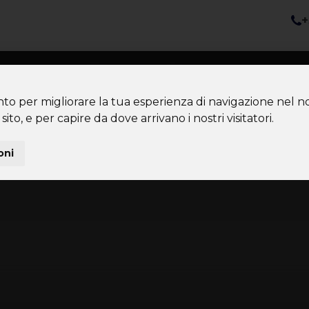
+
nazioni
Diventa Tour Leader
Co
About us
Community
nto per migliorare la tua esperienza di navigazione nel no
sito, e per capire da dove arrivano i nostri visitatori.
oni