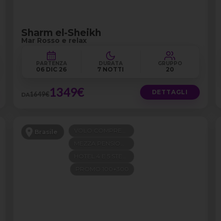
Sharm el-Sheikh
Mar Rosso e relax
PARTENZA
DURATA
GRUPPO
06 DIC 26
7 NOTTI
20
1349€
DETTAGLI
1649€
DA
VOLO COMPRESO
Brasile
MEZZA PENSIONE
HOTEL 4 E 5 STELLE
PROMO 100+300