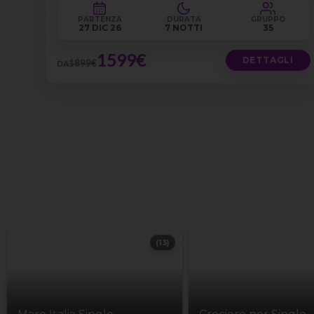
PARTENZA
DURATA
GRUPPO
27 DIC 26
7 NOTTI
35
1599€
DETTAGLI
1899€
DA
(13)