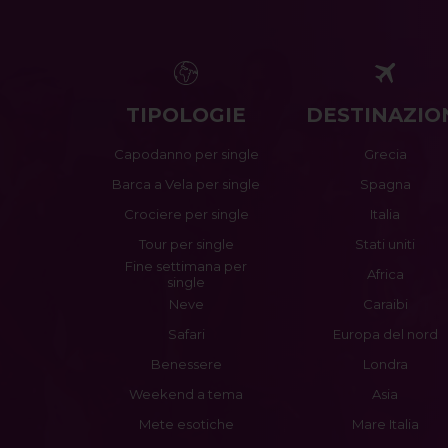
TIPOLOGIE
DESTINAZIO
Capodanno per single
Grecia
Barca a Vela per single
Spagna
Crociere per single
Italia
Tour per single
Stati uniti
Fine settimana per
Africa
single
Neve
Caraibi
Safari
Europa del nord
Benessere
Londra
Weekend a tema
Asia
Mete esotiche
Mare Italia