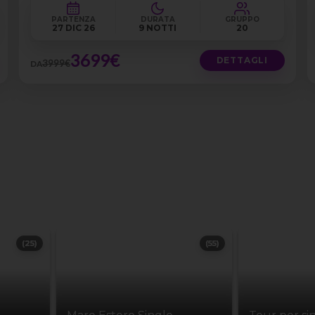
PARTENZA
DURATA
GRUPPO
27 DIC 26
9 NOTTI
20
3699€
DETTAGLI
3999€
DA
(25)
(55)