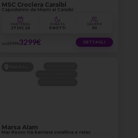
MSC Crociera Caraibi
Capodanno da Miami ai Caraibi
PARTENZA
DURATA
GRUPPO
27 DIC 26
9 NOTTI
30
3299€
DETTAGLI
3599€
DA
ALL INCLUSIVE
Mar Rosso
VOLO COMPRESO
PROMO 100+200
Marsa Alam
Mar Rosso tra barriera corallina e relax