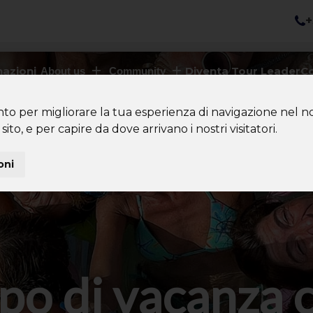
+
nazioni
Diventa Tour Leader
Co
About us
Community
nto per migliorare la tua esperienza di navigazione nel no
sito, e per capire da dove arrivano i nostri visitatori.
oni
po di vacanza 