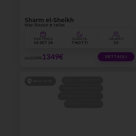
Sharm el-Sheikh
Mar Rosso e relax
PARTENZA
DURATA
GRUPPO
26 SET 26
7 NOTTI
20
1349€
DETTAGLI
1549€
DA
VOLO COMPRESO
New York
CENA CAPODANNO
INGRESSI ATTRAZIONI
PROMO 100+300