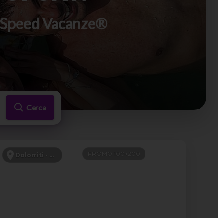
di Speed Vacanze®
Cerca
PROMO 100+200
Dolomiti - Canazei