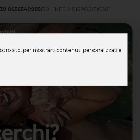
39 0656549985
/
30 LINEE A DISPOSIZIONE
ntatti
stro sito, per mostrarti contenuti personalizzati e
cerchi?