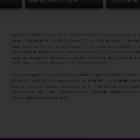
Mare Estero Single
Tour per si
Speed Vacanze® è la principale organizzazione di eventi e viaggi per singl
vacanze per single di tutta Italia. Speed Vacanze® propone iniziative ed ev
Organizziamo weekend, gite, escursioni, mini crociere e crociere per singl
agriturismo in Toscana, settimana bianca per single, vacanze in montag
vacanza mettiamo insieme tante donne single e uomini single per incontrar
incontrare la persona giusta in una vacanza di singles.
I nostri viaggi per single danno tante possibilità per conoscere persone 
Speed Vacanze® potrai conoscere tanti nuovi amici...e tutti single! In più
divertenti opportunità per conoscere in un'atmosfera piacevole e rilassan
Date e Speed Date Dinner. SpeedVacanze® - i primi in Italia per crociere p
incontri dal vivo e online dating.