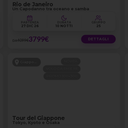
Rio de Janeiro
Un Capodanno tra oceano e samba
PARTENZA
DURATA
GRUPPO
27 DIC 26
10 NOTTI
25
3799€
DETTAGLI
4099€
DA
NOVITÀ
Giappone
VOLO DA RM E MI
PROMO 100+300
Tour del Giappone
Tokyo, Kyoto e Osaka