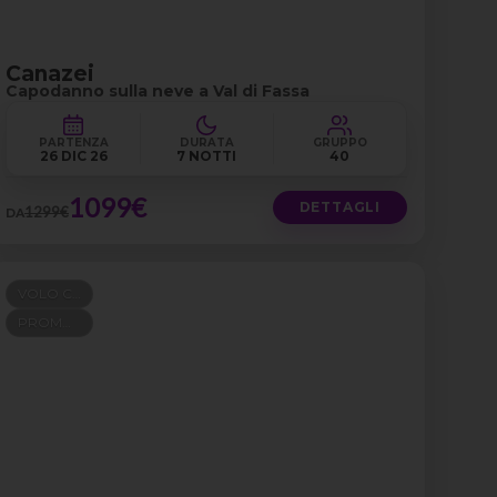
Canazei
Capodanno sulla neve a Val di Fassa
PARTENZA
DURATA
GRUPPO
26 DIC 26
7 NOTTI
40
1099€
DETTAGLI
1299€
DA
VOLO COMPRESO
PROMO 100+300