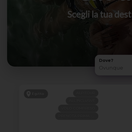
Scegli la tua de
Dove?
ALPITOUR
Egitto
ALL INCLUSIVE
VOLO COMPRESO
PRENOTA PRIMA -200€