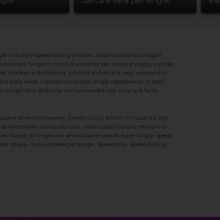
ngle
Barca a Vela per single
Vi
e in Italia e speed dating in Italia. Organizziamo viaggi e
enti per Single in cerca di vacanze per single e viaggi x single.
e, crociere a Barcellona, crociere in barca a vela, weekend in
na sulla neve, capodanno single, single capodanno. In ogni
e gente e divertirsi; con una scelta cosi ampia, è facile
nuove e divertirsi insieme. Cerchi nuovi amici? In vacanza con
 divertimento assicurato con i nostri giochi che ti offriranno
te. Viaggi di Single con animazione specifica per single, speed
er single, mini crociere per single, Speeddate, Speed dating,