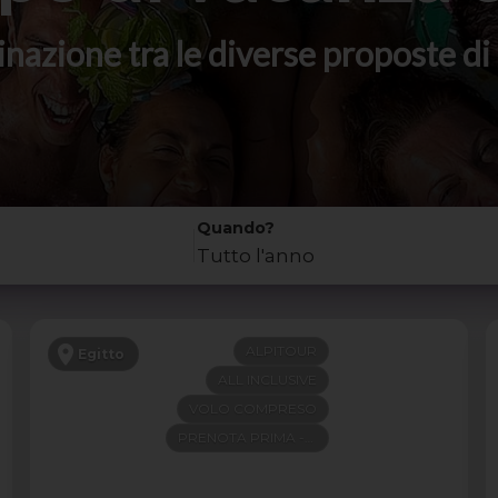
stinazione tra le diverse proposte 
Quando?
Tutto l'anno
ALPITOUR
Egitto
ALL INCLUSIVE
VOLO COMPRESO
PRENOTA PRIMA -300€