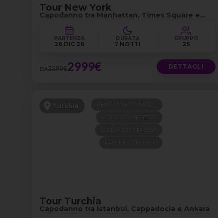
Tour New York
Capodanno tra Manhattan, Times Square e
Central Park
PARTENZA
DURATA
GRUPPO
26 DIC 26
7 NOTTI
25
2999€
DETTAGLI
3299€
DA
PENSIONE COMPLETA
Turchia
VOLO COMPRESO
GUIDA COMPRESA
PROMO 100+300
Tour Turchia
Capodanno tra Istanbul, Cappadocia e Ankara