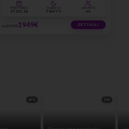
PARTENZA
DURATA
GRUPPO
27 DIC 26
7 NOTTI
40
1949€
DETTAGLI
2149€
DA
(87)
(19)