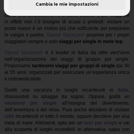
Cambia le mie impostazioni
"Sì viaggiare, dolcemente viaggiare, tornare a viaggiare…"
canta una famosissima hit di Lucio Battisti. E per viaggiare
in effetti non c’è bisogno di scuse o pretesti: visitare un
posto nuovo è un motivo più che sufficiente per preparare
le valigie e partire.
Speed Vacanze®
propone
per i propri
viaggiatori sempre e solo
viaggi per single in mete top
.
Speed Vacanze®
è il leader in Italia da oltre vent’anni
nell’organizzazione dei viaggi di gruppo per single.
Proponiamo
tantissimi viaggi per gruppi di single
dai 30
ai 55 anni, organizzati per assicurare un’esperienza unica
e indimenticabile.
Goditi una vacanza in luoghi incantevoli in
Italia
,
rilassandoti su spiagge da sogno. Oppure, goditi un
weekend per single
all’insegna del divertimento,
dell’avventura o del relax. Puoi anche decidere di visitare
città
incantevoli in tutto il mondo, oppure decidere per una
meta di mare. Altrimenti, opta per un
tour per single
e vai
alla scoperta di luoghi incredibili. In alternativa, salpa con