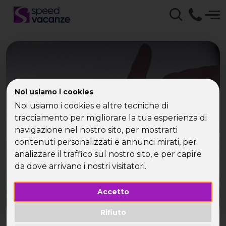
Destinazioni top nei
Noi usiamo i cookies
Noi usiamo i cookies e altre tecniche di
viaggi per single
tracciamento per migliorare la tua esperienza di
navigazione nel nostro sito, per mostrarti
I viaggi per single e le mete top consigliati da
contenuti personalizzati e annunci mirati, per
Speed Vacanze®
analizzare il traffico sul nostro sito, e per capire
da dove arrivano i nostri visitatori.
Accetto
Rifiuto