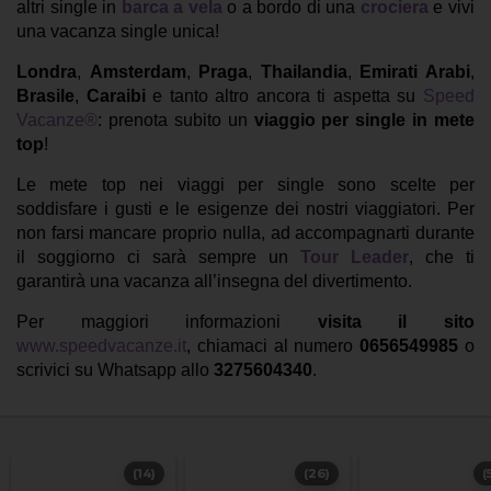
altri single in
barca a vela
o a bordo di una
crociera
e vivi
una vacanza single unica!
Londra
,
Amsterdam
,
Praga
,
Thailandia
,
Emirati Arabi
,
Brasile
,
Caraibi
e tanto altro ancora ti aspetta su
Speed
Vacanze®
: prenota subito un
viaggio per single in mete
top
!
Le mete top nei viaggi per single sono scelte per
soddisfare i gusti e le esigenze dei nostri viaggiatori. Per
non farsi mancare proprio nulla, ad accompagnarti durante
il soggiorno ci sarà sempre un
Tour Leader
, che ti
garantirà una vacanza all’insegna del divertimento.
Per maggiori informazioni
visita il sito
www.speedvacanze.it
, chiamaci al numero
0656549985
o
scrivici su Whatsapp allo
3275604340
.
(14)
(26)
(