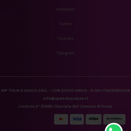
Instagram
Twitter
Youtube
Telegram
WP TOUR E VIAGGI S.R.L. - CON SOCIO UNICO - P.IVA IT16293851008
info@speedvacanze.it
Licenza n° 32665 rilasciata dal Comune di Roma