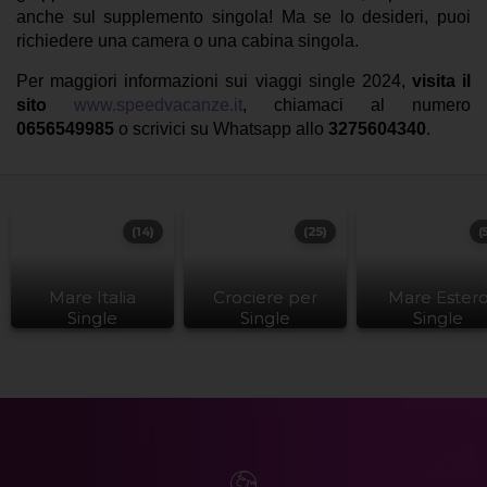
anche sul supplemento singola! Ma se lo desideri, puoi
richiedere una camera o una cabina singola.
Per maggiori informazioni sui viaggi single 2024,
visita il
sito
www.speedvacanze.it
, chiamaci al numero
0656549985
o scrivici su Whatsapp allo
3275604340
.
(14)
(25)
(
Mare Italia
Crociere per
Mare Ester
Single
Single
Single