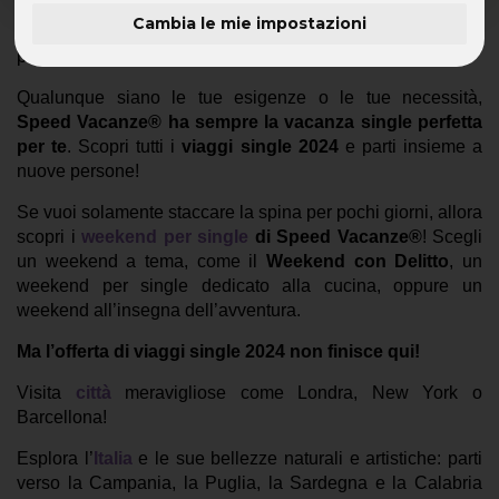
Cambia le mie impostazioni
Scopri tutti i
viaggi single 2024 di Speed Vacanze®
: tante
partenze in tutto il mondo!
Qualunque siano le tue esigenze o le tue necessità,
Speed Vacanze® ha sempre la vacanza single perfetta
per te
. Scopri tutti i
viaggi single 2024
e parti insieme a
nuove persone!
Se vuoi solamente staccare la spina per pochi giorni, allora
scopri i
weekend per single
di Speed Vacanze®
! Scegli
un weekend a tema, come il
Weekend con Delitto
, un
weekend per single dedicato alla cucina, oppure un
weekend all’insegna dell’avventura.
Ma l’offerta di viaggi single 2024 non finisce qui!
Visita
città
meravigliose come Londra, New York o
Barcellona!
Esplora l’
Italia
e le sue bellezze naturali e artistiche: parti
verso la Campania, la Puglia, la Sardegna e la Calabria