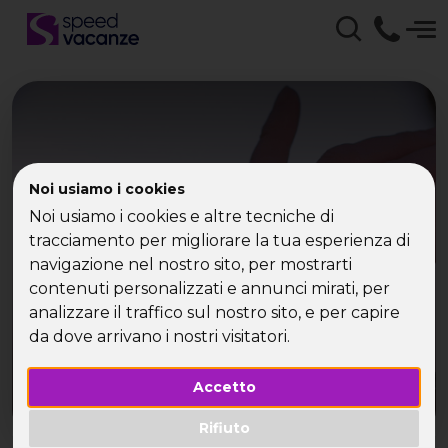
Viaggi per Single 2024,
Noi usiamo i cookies
Noi usiamo i cookies e altre tecniche di
crociere per single 2024
tracciamento per migliorare la tua esperienza di
navigazione nel nostro sito, per mostrarti
I viaggi single del 2024 con Speed Vacanze®
contenuti personalizzati e annunci mirati, per
analizzare il traffico sul nostro sito, e per capire
da dove arrivano i nostri visitatori.
Accetto
Rifiuto