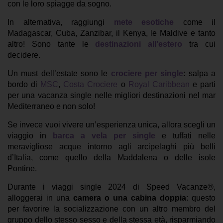
con le loro spiagge da sogno.
In alternativa, raggiungi
mete esotiche
come il
Madagascar, Cuba, Zanzibar, il Kenya, le Maldive e tanto
altro! Sono tante le
destinazioni all’estero
tra cui
decidere.
Un must dell’estate sono le
crociere per single
: salpa a
bordo di
MSC
,
Costa Crociere
o
Royal Caribbean
e parti
per una vacanza single nelle migliori destinazioni nel mar
Mediterraneo e non solo!
Se invece vuoi vivere un’esperienza unica, allora scegli un
viaggio in
barca a vela per single
e tuffati nelle
meravigliose acque intorno agli arcipelaghi più belli
d’Italia, come quello della Maddalena o delle isole
Pontine.
Durante i viaggi single 2024 di Speed Vacanze®,
alloggerai in una
camera o una cabina doppia
: questo
per favorire la socializzazione con un altro membro del
gruppo dello stesso sesso e della stessa età, risparmiando