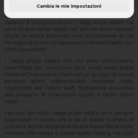
Cambia le mie impostazioni
Sole, estate, voglia di staccare la spina e di viaggiare!
Dove, come, ma soprattutto con chi? Speed
Vacanze è una garanzia per i viaggi single estate! Da
oltre 10 anni siamo leader nel settore delle vacanze
single, le nostre partenze sono richiestissime da chi
ha voglia di vivere un’esperienza indimenticabile con
tanti nuovi amici!
I viaggi single estate con noi sono un’occasione
imperdibile per conoscere tanti nuovi amici single
come te! Trascorrerai infatti con un gruppo di nuove
persone attimi indimenticabili, momenti ludici
organizzati dal nostro staff, fantastiche escursioni
alla scoperta di incantevoli luoghi e tanto tanto
relax!
I gruppi dei nostri viaggi single estate sono sempre
organizzati in modo che vi sia lo stesso numero di
uomini e donne appartenenti alla stessa fascia d’età,
in modo che venga a crearsi subito feeling tra tutti!