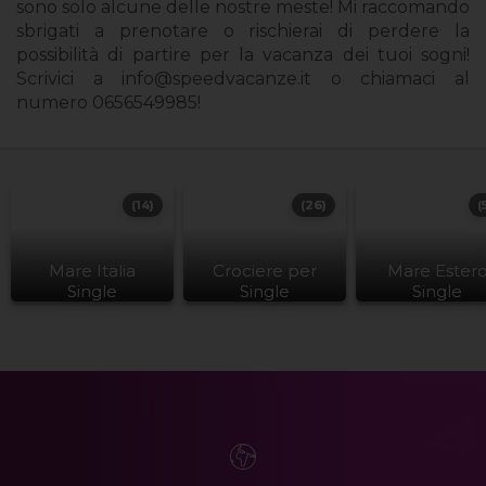
sono solo alcune delle nostre meste! Mi raccomando
sbrigati a prenotare o rischierai di perdere la
possibilità di partire per la vacanza dei tuoi sogni!
Scrivici a
info@speedvacanze.it
o chiamaci al
numero 0656549985!
(14)
(26)
(
Mare Italia
Crociere per
Mare Ester
Single
Single
Single