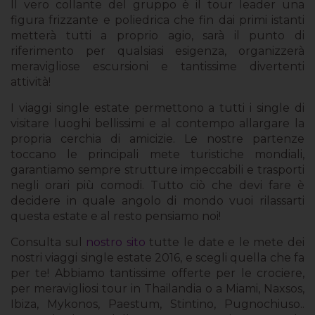
Il vero collante del gruppo è il tour leader una
figura frizzante e poliedrica che fin dai primi istanti
metterà tutti a proprio agio, sarà il punto di
riferimento per qualsiasi esigenza, organizzerà
meravigliose escursioni e tantissime divertenti
attività!
I viaggi single estate permettono a tutti i single di
visitare luoghi bellissimi e al contempo allargare la
propria cerchia di amicizie. Le nostre partenze
toccano le principali mete turistiche mondiali,
garantiamo sempre strutture impeccabili e trasporti
negli orari più comodi. Tutto ciò che devi fare è
decidere in quale angolo di mondo vuoi rilassarti
questa estate e al resto pensiamo noi!
Consulta sul
nostro sito
tutte le date e le mete dei
nostri viaggi single estate 2016, e scegli quella che fa
per te! Abbiamo tantissime offerte per le crociere,
per meravigliosi tour in Thailandia o a Miami, Naxsos,
Ibiza, Mykonos, Paestum, Stintino, Pugnochiuso..