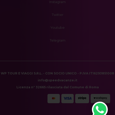
Instagram
Twitter
Youtube
Telegram
WP TOUR E VIAGGI S.R.L. - CON SOCIO UNICO - P.IVA IT16293851008
info@speedvacanze.it
Licenza n° 32665 rilasciata dal Comune di Roma