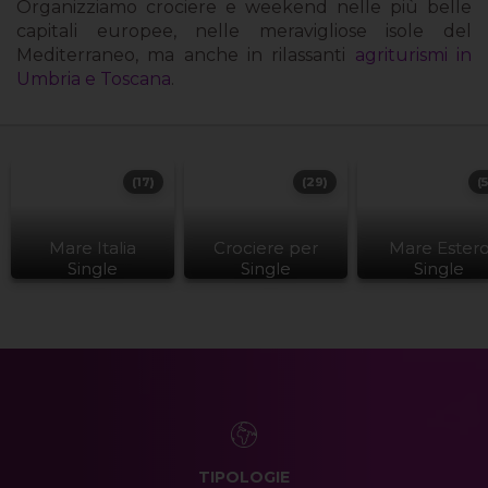
Organizziamo crociere e weekend nelle più belle
capitali europee, nelle meravigliose isole del
Mediterraneo, ma anche in rilassanti
agriturismi in
Umbria e Toscana
.
(17)
(29)
(
Mare Italia
Crociere per
Mare Ester
Single
Single
Single
TIPOLOGIE