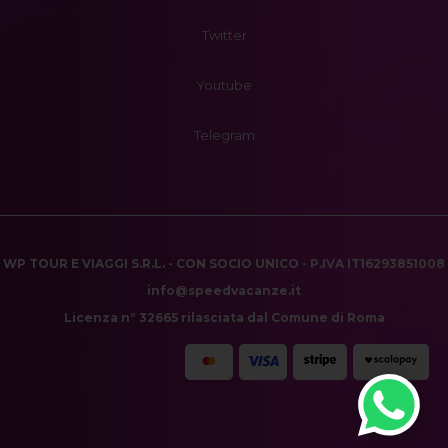
Twitter
Youtube
Telegram
WP TOUR E VIAGGI S.R.L. - CON SOCIO UNICO - P.IVA IT16293851008
info@speedvacanze.it
Licenza n° 32665 rilasciata dal Comune di Roma