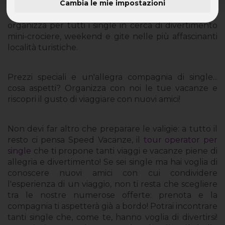
Cambia le mie impostazioni
Viaggi e Vacanze per single - Speed Vacanze
organizza per tutti i single in cerca di divertimento
mini-crociere, weekend e gite nelle più affascinanti
località turistiche.
Prezzi speciali e un'allegra compagnia di single...
cosa aspetti? Organizza con noi le tue vacanze e
riscopri il gusto di viaggiare con nuovi amici!
Non devi far altro che preparare le valigie: a tutto il
resto ci pensa Speed Vacanze, il
tour operator per
single
che ti propone tanti viaggi e vacanze piene di
allegria e divertimento! Se sei single ma hai voglia di
conoscere nuovi amici con cui condividere
l'esperienza di un viaggio, non ti resta che scegliere
tra le nostre numerose offerte: prenota e la
compagnia ti aspetterà già a bordo! Potrai incontrare
tanti single che, come te, hanno voglia di divertirsi!