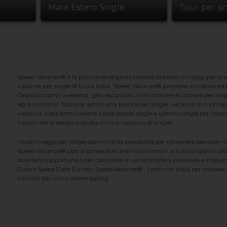
Mare Estero Single
Tour per si
Speed Vacanze® è la principale organizzazione di eventi e viaggi per singl
vacanze per single di tutta Italia. Speed Vacanze® propone iniziative ed ev
Organizziamo weekend, gite, escursioni, mini crociere e crociere per singl
agriturismo in Toscana, settimana bianca per single, vacanze in montag
vacanza mettiamo insieme tante donne single e uomini single per incontrar
incontrare la persona giusta in una vacanza di singles.
I nostri viaggi per single danno tante possibilità per conoscere persone 
Speed Vacanze® potrai conoscere tanti nuovi amici...e tutti single! In più
divertenti opportunità per conoscere in un'atmosfera piacevole e rilassan
Date e Speed Date Dinner. SpeedVacanze® - i primi in Italia per crociere p
incontri dal vivo e online dating.