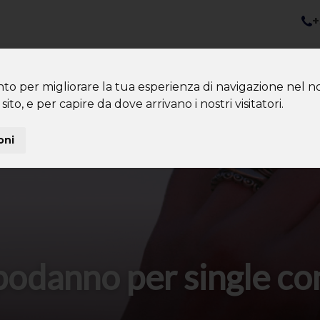
+
nazioni
Diventa Tour Leader
Co
About us
Community
nto per migliorare la tua esperienza di navigazione nel no
sito, e per capire da dove arrivano i nostri visitatori.
oni
apodanno per single c