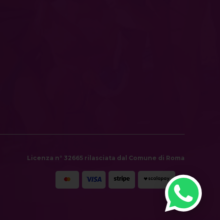
Licenza n° 32665 rilasciata dal Comune di Roma