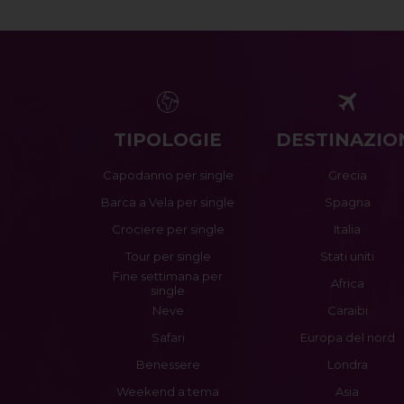
TIPOLOGIE
DESTINAZIO
Capodanno per single
Grecia
Barca a Vela per single
Spagna
Crociere per single
Italia
Tour per single
Stati uniti
Fine settimana per
Africa
single
Neve
Caraibi
Safari
Europa del nord
Benessere
Londra
Weekend a tema
Asia