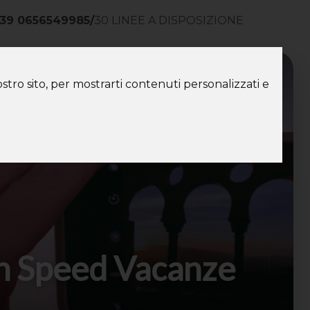
39 0656549985
/
30 LINEE A DISPOSIZIONE
ntatti
stro sito, per mostrarti contenuti personalizzati e
on Speed Vacanze