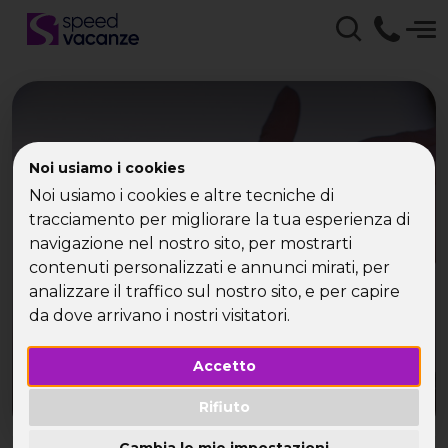
Villaggio Turistico
Noi usiamo i cookies
Palinuro con Speed
Noi usiamo i cookies e altre tecniche di
tracciamento per migliorare la tua esperienza di
Vacanze - Vacanze e
navigazione nel nostro sito, per mostrarti
viaggi per single
contenuti personalizzati e annunci mirati, per
analizzare il traffico sul nostro sito, e per capire
da dove arrivano i nostri visitatori.
Favolosa vacanza a Palinuro con Speed Vacanze!
Accetto
Rifiuto