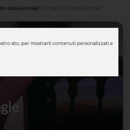
39 0656549985
/
30 LINEE A DISPOSIZIONE
ntatti
stro sito, per mostrarti contenuti personalizzati e
ngle