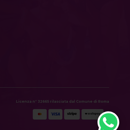
Licenza n° 32665 rilasciata dal Comune di Roma