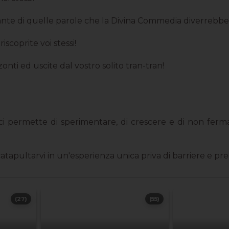
e di quelle parole che la Divina Commedia diverrebbe 
iscoprite voi stessi!
zonti ed uscite dal vostro solito tran-tran!
 permette di sperimentare, di crescere e di non fermarci
catapultarvi in un'esperienza unica priva di barriere e pre
(27)
(55)