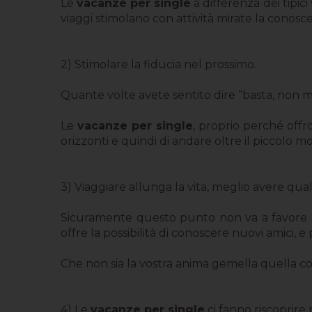
Le
vacanze per single
a differenza dei tipic
viaggi stimolano con attività mirate la conosc
2) Stimolare la fiducia nel prossimo.
Quante volte avete sentito dire “basta, non m
Le
vacanze per single
, proprio perché offro
orizzonti e quindi di andare oltre il piccolo m
3) Viaggiare allunga la vita, meglio avere qua
Sicuramente questo punto non va a favore 
offre la possibilità di conoscere nuovi amici, 
Che non sia la vostra anima gemella quella co
4) Le
vacanze per single
ci fanno riscoprire n