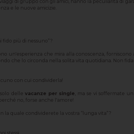
i viaggi di gruppo con gli amici, hanno la peculiarità di g
enza e le nuove amicizie.
i fido più di nessuno”?
no un'esperienza che mira alla conoscenza, forniscono al 
ondo che lo circonda nella solita vita quotidiana. Non fidar
lcuno con cui condividerla!
solo delle
vacanze per single
, ma se vi soffermate u
e perché no, forse anche l'amore!
n la quale condividerete la vostra “lunga vita”?
oi stessi.