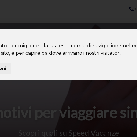
+
nazioni
Diventa Tour Leader
Co
About us
Community
nto per migliorare la tua esperienza di navigazione nel no
sito, e per capire da dove arrivano i nostri visitatori.
oni
otivi per viaggiare si
Scopri quali su Speed Vacanze