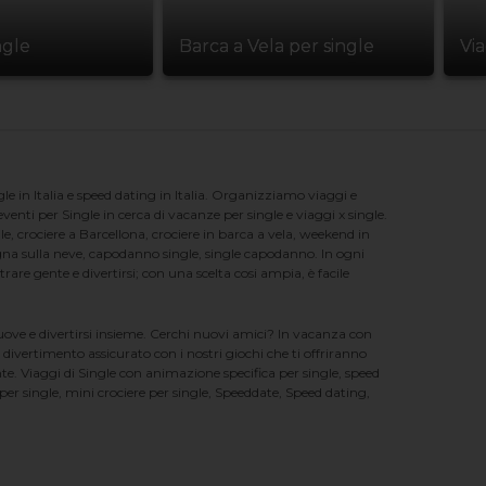
ngle
Barca a Vela per single
Vi
e in Italia e speed dating in Italia. Organizziamo viaggi e
enti per Single in cerca di vacanze per single e viaggi x single.
e, crociere a Barcellona, crociere in barca a vela, weekend in
na sulla neve, capodanno single, single capodanno. In ogni
e gente e divertirsi; con una scelta cosi ampia, è facile
nuove e divertirsi insieme. Cerchi nuovi amici? In vacanza con
 divertimento assicurato con i nostri giochi che ti offriranno
te. Viaggi di Single con animazione specifica per single, speed
er single, mini crociere per single, Speeddate, Speed dating,