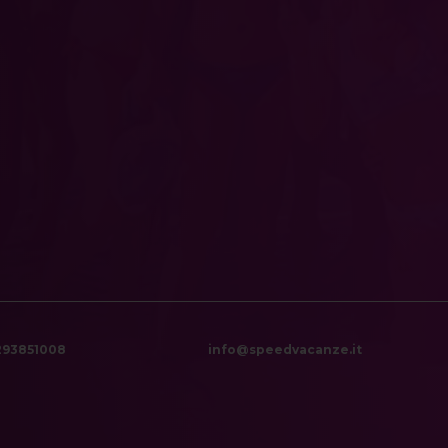
6293851008
info@speedvacanze.it