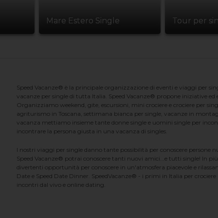
Mare Estero Single
Tour per si
Speed Vacanze® è la principale organizzazione di eventi e viaggi per singl
vacanze per single di tutta Italia. Speed Vacanze® propone iniziative ed ev
Organizziamo weekend, gite, escursioni, mini crociere e crociere per singl
agriturismo in Toscana, settimana bianca per single, vacanze in montag
vacanza mettiamo insieme tante donne single e uomini single per incontrar
incontrare la persona giusta in una vacanza di singles.
I nostri viaggi per single danno tante possibilità per conoscere persone 
Speed Vacanze® potrai conoscere tanti nuovi amici...e tutti single! In più
divertenti opportunità per conoscere in un'atmosfera piacevole e rilassan
Date e Speed Date Dinner. SpeedVacanze® - i primi in Italia per crociere p
incontri dal vivo e online dating.