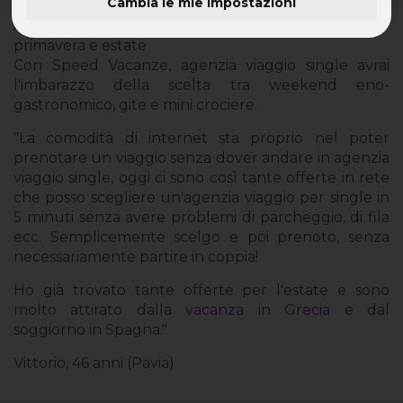
Cambia le mie impostazioni
Agenzia Viaggio Single - offerte e proposte per
primavera e estate
Con Speed Vacanze, agenzia viaggio single avrai
l'imbarazzo della scelta tra weekend eno-
gastronomico, gite e mini crociere.
"La comodità di internet sta proprio nel poter
prenotare un viaggio senza dover andare in agenzia
viaggio single, oggi ci sono così tante offerte in rete
che posso scegliere un'agenzia viaggio per single in
5 minuti senza avere problemi di parcheggio, di fila
ecc. Semplicemente scelgo e poi prenoto, senza
necessariamente partire in coppia!
Ho già trovato tante offerte per l'estate e sono
molto attirato dalla
vacanza in Grecia
e dal
soggiorno in Spagna."
Vittorio, 46 anni (Pavia)