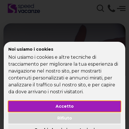
Speed Vacanze - Agenzia
Noi usiamo i cookies
Viaggio Single, weekend
Noi usiamo i cookies e altre tecniche di
tracciamento per migliorare la tua esperienza di
e vacanze
navigazione nel nostro sito, per mostrarti
contenuti personalizzati e annunci mirati, per
Agenzia Viaggio Single - offerte e proposte per
analizzare il traffico sul nostro sito, e per capire
primavera e estate
da dove arrivano i nostri visitatori.
Accetto
Rifiuto