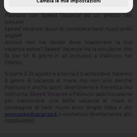
Cambia le mie impostazioni
Agosto a Palinuro: la tua vacanza estiva 2006 a
Palinuro con Speed Vacanze ad un prezzo last
minute!
Speed Vacanze: sicuri di conoscere tanti nuovi amici
single!!!
Ancora non hai deciso dove trascorrere la tua
vacanza estive? Speed Vacanze ha la soluzione che
fa per te: 8 giorni in all inclusive a Palinuro, nel
Cilento.
Si parte il 26 agosto e si torna il 2 settembre. Saranno
8 giorni di vacanza al mare, ma non solo perché
Palinuro è anche sport, divertimenti e frenetica vita
notturna
Speed Vacanze
a Palinuro sarà l’occasione
.
per trascorrere una bella vacanza al mare in
compagnia di tanti nuovi amici single! Visita il sito
www.speedvacanze.it
o contattaci direttamente allo
0656549985.