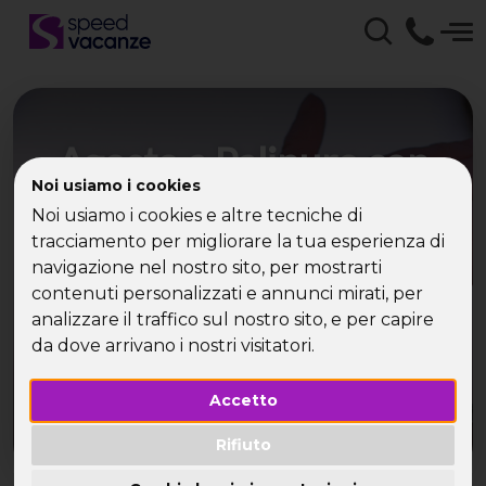
Agosto a Palinuro con
Noi usiamo i cookies
Speed Vacanze; Viaggi e
Noi usiamo i cookies e altre tecniche di
divertimento per single
tracciamento per migliorare la tua esperienza di
navigazione nel nostro sito, per mostrarti
in Italia!!
contenuti personalizzati e annunci mirati, per
analizzare il traffico sul nostro sito, e per capire
La tua vacanza estiva 2006 a Palinuro con Speed
da dove arrivano i nostri visitatori.
Vacanze ad un prezzo last minute!
Accetto
Rifiuto