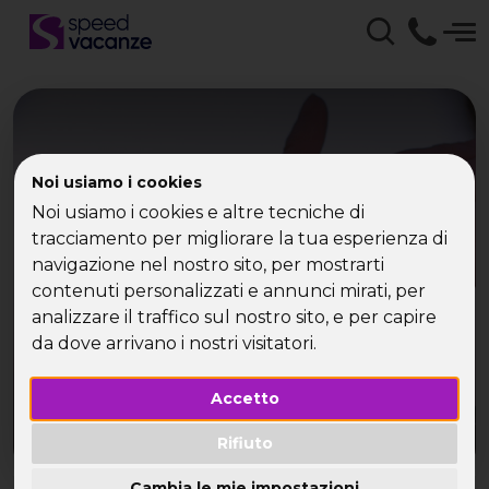
Speed Vacanze -
Noi usiamo i cookies
agriturismo Toscana
Noi usiamo i cookies e altre tecniche di
tracciamento per migliorare la tua esperienza di
vacanza,viaggi e
navigazione nel nostro sito, per mostrarti
weekend
contenuti personalizzati e annunci mirati, per
analizzare il traffico sul nostro sito, e per capire
da dove arrivano i nostri visitatori.
Le nuovissime proposte di agriturismo in Toscana
Accetto
Rifiuto
Cambia le mie impostazioni