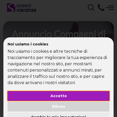
Annuncio Compagni di
Viaggio con Speed
Noi usiamo i cookies
Vacanze - Incontri e
Noi usiamo i cookies e altre tecniche di
tracciamento per migliorare la tua esperienza di
Relazioni Sociali con
navigazione nel nostro sito, per mostrarti
contenuti personalizzati e annunci mirati, per
Single
analizzare il traffico sul nostro sito, e per capire
da dove arrivano i nostri visitatori.
Speed Vacanze ti trova la compagnia giusta per
la tua vacanza!
Accetto
Rifiuto