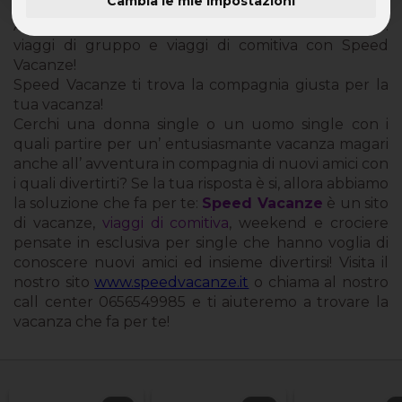
Cambia le mie impostazioni
Annuncio Compagni di Viaggio di Speed Vacanze:
viaggi di gruppo e viaggi di comitiva con Speed
Vacanze!
Speed Vacanze ti trova la compagnia giusta per la
tua vacanza!
Cerchi una donna single o un uomo single con i
quali partire per un’ entusiasmante vacanza magari
anche all’ avventura in compagnia di nuovi amici con
i quali divertirti? Se la tua risposta è si, allora abbiamo
la soluzione che fa per te:
Speed Vacanze
è un sito
di vacanze,
viaggi di comitiva
, weekend e crociere
pensate in esclusiva per single che hanno voglia di
conoscere nuovi amici ed insieme divertirsi! Visita il
nostro sito
www.speedvacanze.it
o chiama al nostro
call center 0656549985 e ti aiuteremo a trovare la
vacanza che fa per te!